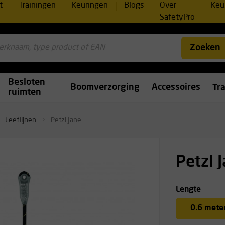
t
Trainingen
Keuringen
Blogs
Over
Keu
SafetyPro
Zoeken
Besloten
Boomverzorging
Accessoires
Tr
ruimten
Leeflijnen
Petzl Jane
Petzl 
Lengte
0.6 mete