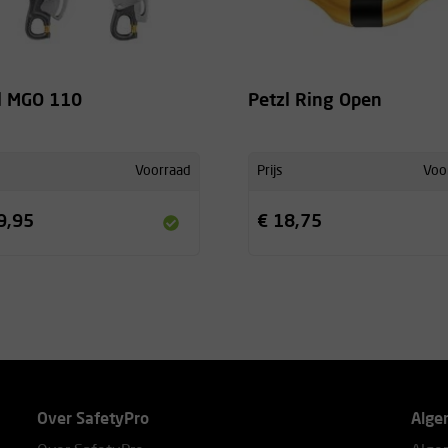
l MGO 110
Petzl Ring Open
Voorraad
Prijs
Voo
9,95
€ 18,75
Over SafetyPro
Alge