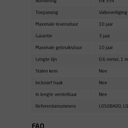
Normering
EN 354
Toepassing
Valbeveiliging
Maximale levensduur
10 jaar
Garantie
3 jaar
Maximale gebruiksduur
10 jaar
Lengte lijn
0.6 meter, 1 m
Stalen kern
Nee
Inclusief haak
Nee
In lengte verstelbaar
Nee
Referentienummers
L050BA00, L
FAQ