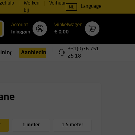
zehulp
Werken
Verhuur
NL
Language
bij
Account
Winkelwagen
Inloggen
€ 0,00
+31(0)76 751
ainingen
Aanbiedingen
25 18
Jane
r
1 meter
1.5 meter