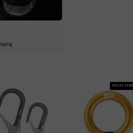
liging
MEEST VER