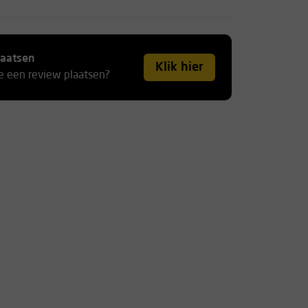
laatsen
Klik hier
je een review plaatsen?