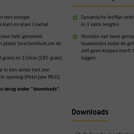
jn met energie
Dynamische leeflijn verkr
s kant-en-klare Cowtail.
in 3 vaste lengtes
'cows-tails' genoemd
Voorzien van twee gena
en plastic beschermhuls om de
touweindes zodat de geb
zelf geen knopen hoeft 
30 gram) en 150cm (185 gram)
leggen
aar in een versie met een
e opening (Petzl Jane MGO).
 u terug onder ''downloads''.
Downloads