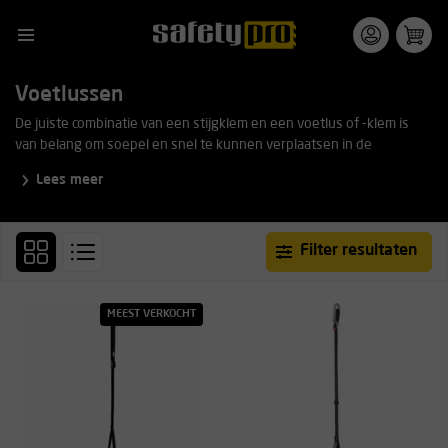
Voetlussen
De juiste combinatie van een stijgklem en een voetlus of -klem is
van belang om soepel en snel te kunnen verplaatsen in de
touwen. Door het gebruik van een voetlus kan men tijdens een
Lees meer
opklim in een touw, gaan staan. Zodat bijvoorbeeld een ventrale
(navelhoogte) stijgklem kan worden ontlast.
Filter resultaten
MEEST VERKOCHT