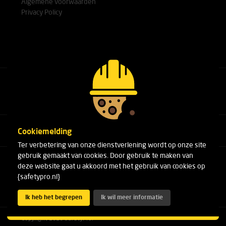
Algemene voorwaarden
Privacy Policy
Bel met onze experts
+31(0)76 751 25 18
Cookiemelding
Ter verbetering van onze dienstverlening wordt op onze site
gebruik gemaakt van cookies. Door gebruik te maken van
Arduinstraat 20
deze website gaat u akkoord met het gebruik van cookies op
4827 HK Breda
{safetypro.nl}
Telefoon:
+31(0)76 751 25 18
E-mail:
info@safetypro.nl
Ik heb het begrepen
Ik wil meer informatie
Copyright 2026 SafetyPro.