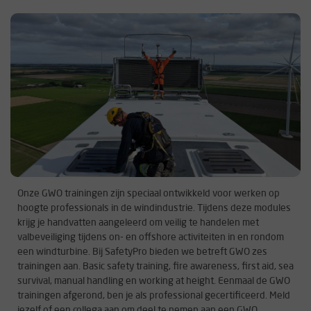
Onze GWO trainingen zijn speciaal ontwikkeld voor werken op
hoogte professionals in de windindustrie. Tijdens deze modules
krijg je handvatten aangeleerd om veilig te handelen met
valbeveiliging tijdens on- en offshore activiteiten in en rondom
een windturbine. Bij SafetyPro bieden we betreft GWO zes
trainingen aan. Basic safety training, fire awareness, first aid, sea
survival, manual handling en working at height. Eenmaal de GWO
trainingen afgerond, ben je als professional gecertificeerd. Meld
jezelf of een collega aan om deel te nemen aan een GWO