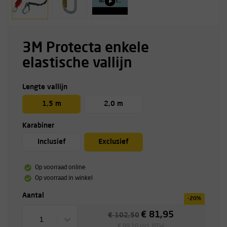
3M Protecta enkele
elastische vallijn
Lengte vallijn
1,5 m
2,0 m
Karabiner
Inclusief
Exclusief
Op voorraad online
Op voorraad in winkel
Aantal
-20%
€ 81,95
€ 102,50
1
€ 99,16 incl. BTW