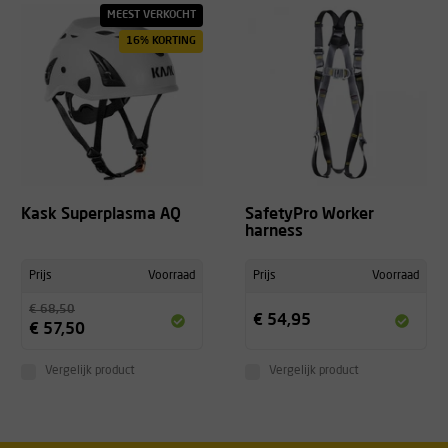
MEEST VERKOCHT
16% KORTING
Kask Superplasma AQ
SafetyPro Worker
harness
Prijs
Voorraad
Prijs
Voorraad
€ 68,50
€ 54,95
€ 57,50
Vergelijk product
Vergelijk product