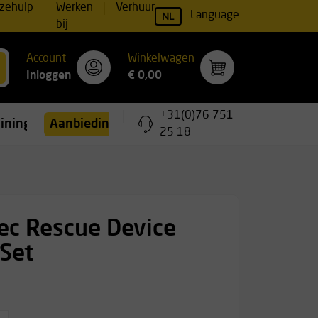
zehulp
Werken
Verhuur
NL
Language
bij
Account
Winkelwagen
Inloggen
€ 0,00
+31(0)76 751
ainingen
Aanbiedingen
25 18
ec Rescue Device
 Set