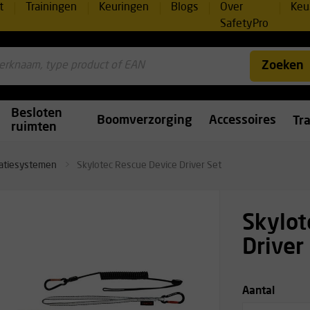
t
Trainingen
Keuringen
Blogs
Over
Keu
SafetyPro
Zoeken
Besloten
Boomverzorging
Accessoires
Tr
ruimten
atiesystemen
Skylotec Rescue Device Driver Set
Skylot
Driver
Aantal