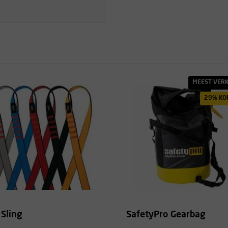
MEEST VER
29% KO
 Sling
SafetyPro Gearbag