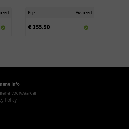
rraad
Prijs
Voorraad
€ 153,50
mene info
mene voorwaarden
cy Policy