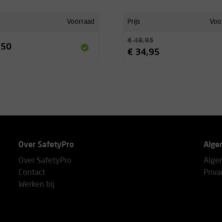
Voorraad
Prijs
Voo
€ 48,95
,50
€ 34,95
Over SafetyPro
Alge
Over SafetyPro
Alge
Contact
Priva
Werken bij