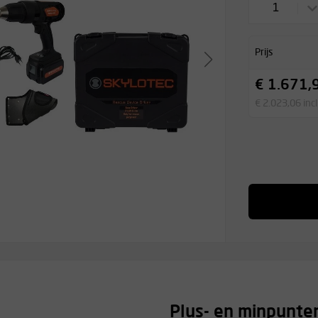
1
Prijs
€ 1.671,
€ 2.023,06 inc
Plus- en minpunte