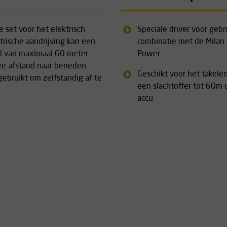
 set voor het elektrisch
Speciale driver voor gebr
trische aandrijving kan een
combinatie met de Milan
nd van maximaal 60 meter
Power
re afstand naar beneden
Geschikt voor het takele
ebruikt om zelfstandig af te
een slachtoffer tot 60m 
accu