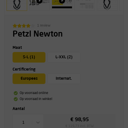
1 review
Petzl Newton
Maat
S-L (1)
L-XXL (2)
Certificering
Europees
Internat.
Op voorraad online
Op voorraad in winkel
Aantal
€ 98,95
1
€ 119,73 incl. BTW