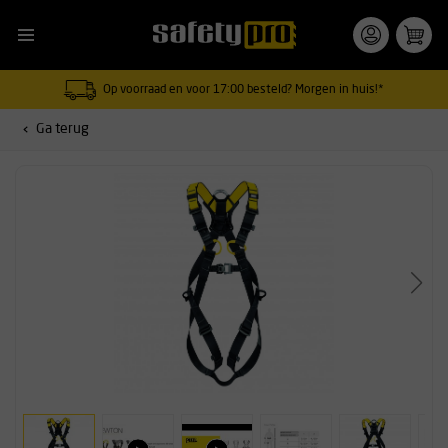
Op voorraad en voor 17:00 besteld? Morgen in huis!*
Ga terug