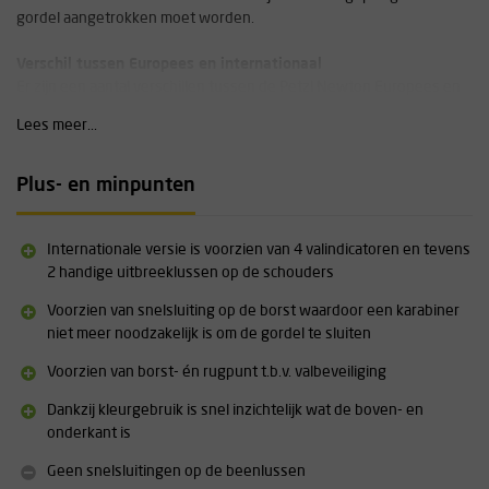
gordel aangetrokken moet worden.
Verschil tussen Europees en internationaal
Er zijn een aantal verschillen tussen de Petzl Newton Europees en
internationaal. Zo is de internationale variant aanvullend voorzien
Lees meer...
van een valindicator op het borst- en rugpunt, twee
uitbreeklussen op schouderhoogte en beschikt deze over een
Europese, Amerikaanse, Canadese en Russische certificering.
Plus- en minpunten
Specificaties:
Internationale versie is voorzien van 4 valindicatoren en tevens
Voorzien van dorsaal (rug) en sternaal (borst) inbindpunt
2 handige uitbreeklussen op de schouders
Snel een gemakkelijk aan te trekken door verschil in kleur van
schouderriemen (geel) en beenlussen (zwart)
Voorzien van snelsluiting op de borst waardoor een karabiner
Eenvoudig en snel in maatvoering verstelbaar
niet meer noodzakelijk is om de gordel te sluiten
De gordel is voorzien van twee materiaallussen
Voorzien van borst- én rugpunt t.b.v. valbeveiliging
Technische specificaties over dit product vindt u terug onder
Dankzij kleurgebruik is snel inzichtelijk wat de boven- en
'downloads'.
onderkant is
Geen snelsluitingen op de beenlussen