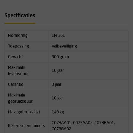
Specificaties
Normering
EN 361
Toepassing
Valbeveiliging
Gewicht
900 gram
Maximale
10 jaar
levensduur
Garantie
3 jaar
Maximale
10 jaar
gebruiksduur
Max. gebruikslast
140 kg
C073AA01, C073AA02, C073BA01,
Referentienummers
C073BA02