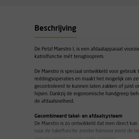
Beschrijving
De Petzl Maestro L is een afdaalapparaat voorz
katrolfunctie mét teruglooprem.
De Maestro is speciaal ontwikkeld voor gebruik 
reddingsoperaties en maakt het mogelijk om zel
gecontroleerd te kunnen laten zakken of juist
hijsen. Dankzij de ergonomische handgreep beh
de afdaalsnelheid.
Gecombineerd takel- en afdaalsysteem
De Maestro is zo ontwikkeld dat men direct kan
naar de takelfunctie zonder hiervoor eerst de l
over te nemen op een ander systeem.