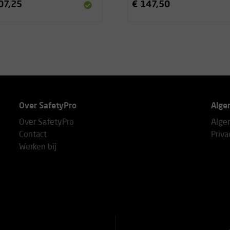
07,25
€ 147,50
Over SafetyPro
Alge
Over SafetyPro
Alge
Contact
Priva
Werken bij