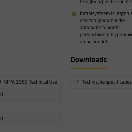
terugloop/positie van he
hillende takelconfiguraties
Katrolsysteem is uitgeru
een teruglooprem die
automatisch wordt
gedeactiveerd bij gebrui
kschijf met een grote
afdaalhendel
kogellager en verzekert zo de
ijsen van lasten.
Downloads
orgt er voor dat wanneer de
, NFPA 1983 Technical Use
Technische specificaties
tisch blokkeert en de
ónder de handgreep te hoeven
kt
kt
 in de hendel van het toestel.
werplijn, de Petzl