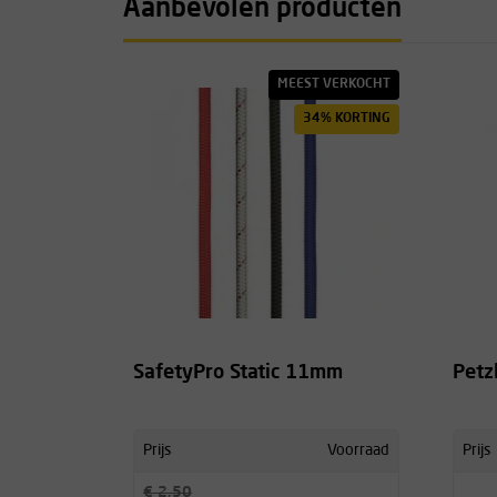
Aanbevolen producten
MEEST VERKOCHT
34% KORTING
SafetyPro Static 11mm
Petz
Prijs
Voorraad
Prijs
€ 2,50