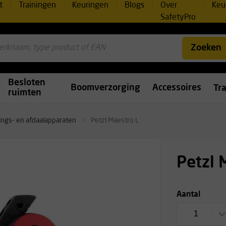
t
Trainingen
Keuringen
Blogs
Over
Keu
SafetyPro
Zoeken
Besloten
Boomverzorging
Accessoires
Tr
ruimten
ings- en afdaalapparaten
Petzl Maestro L
Petzl 
Aantal
1