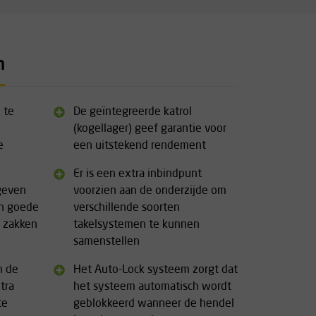
n
 te
De geïntegreerde katrol
(kogellager) geef garantie voor
e
een uitstekend rendement
Er is een extra inbindpunt
geven
voorzien aan de onderzijde om
en goede
verschillende soorten
n zakken
takelsystemen te kunnen
samenstellen
n de
Het Auto-Lock systeem zorgt dat
tra
het systeem automatisch wordt
te
geblokkeerd wanneer de hendel