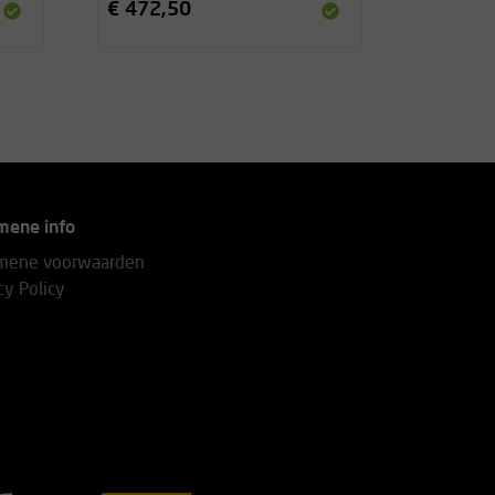
€ 472,50
mene info
mene voorwaarden
cy Policy