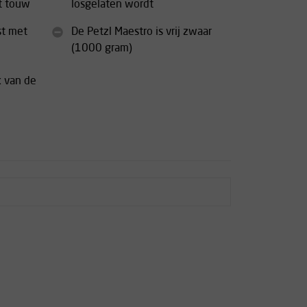
t touw
losgelaten wordt
st met
De Petzl Maestro is vrij zwaar
(1000 gram)
k van de