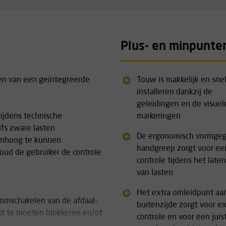
Plus- en minpunte
ien van een geïntegreerde
Touw is makkelijk en snel
installeren dankzij de
geleidingen en de visuel
tijdens technische
markeringen
fs zware lasten
De ergonomisch vormge
 omhoog te kunnen
handgreep zorgt voor e
oud de gebruiker de controle
controle tijdens het late
van lasten
Het extra omleidpunt aa
 omschakelen van de afdaal-
buitenzijde zorgt voor ex
ast te moeten blokkeren en/of
controle en voor een juis