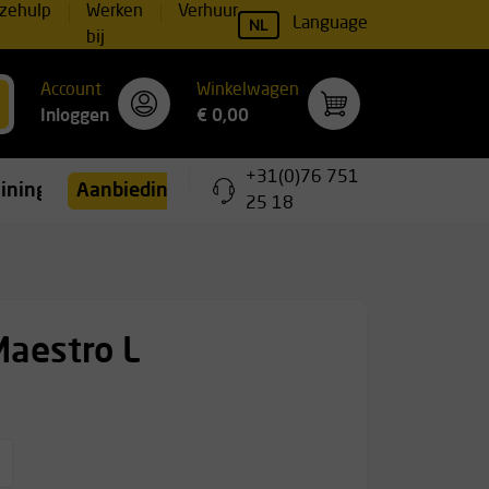
zehulp
Werken
Verhuur
NL
Language
bij
Account
Winkelwagen
Inloggen
€ 0,00
+31(0)76 751
ainingen
Aanbiedingen
25 18
Maestro L