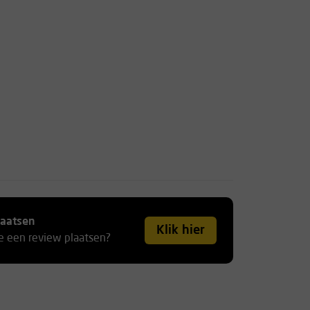
laatsen
Klik hier
je een review plaatsen?