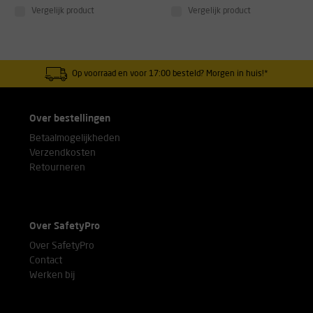
Vergelijk product
Vergelijk product
Op voorraad en voor 17:00 besteld? Morgen in huis!*
Over bestellingen
Betaalmogelijkheden
Verzendkosten
Retourneren
Over SafetyPro
Over SafetyPro
Contact
Werken bij