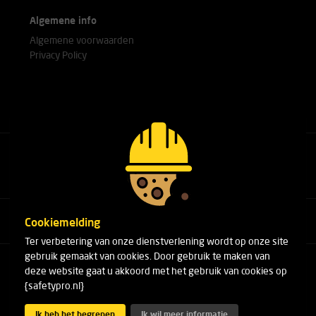
Algemene info
Algemene voorwaarden
Privacy Policy
Bel met onze experts
+31(0)76 751 25 18
Cookiemelding
Ter verbetering van onze dienstverlening wordt op onze site
gebruik gemaakt van cookies. Door gebruik te maken van
Arduinstraat 20
deze website gaat u akkoord met het gebruik van cookies op
4827 HK Breda
{safetypro.nl}
Telefoon:
+31(0)76 751 25 18
E-mail:
info@safetypro.nl
Ik heb het begrepen
Ik wil meer informatie