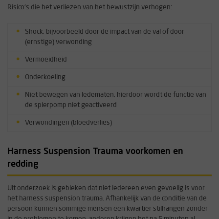
Risico's die het verliezen van het bewustzijn verhogen:
Shock, bijvoorbeeld door de impact van de val of door
(ernstige) verwonding
Vermoeidheid
Onderkoeling
Niet bewegen van ledematen, hierdoor wordt de functie van
de spierpomp niet geactiveerd
Verwondingen (bloedverlies)
Harness Suspension Trauma voorkomen en
redding
Uit onderzoek is gebleken dat niet iedereen even gevoelig is voor
het harness suspension trauma. Afhankelijk van de conditie van de
persoon kunnen sommige mensen een kwartier stilhangen zonder
in de problemen te komen, anderen krijgen het na 5 minuten al