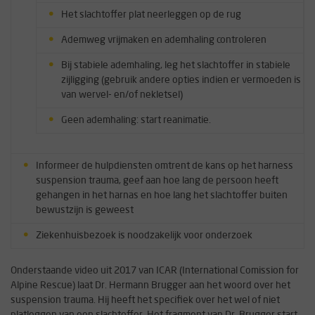
Het slachtoffer plat neerleggen op de rug
Ademweg vrijmaken en ademhaling controleren
Bij stabiele ademhaling, leg het slachtoffer in stabiele
zijligging (gebruik andere opties indien er vermoeden is
van wervel- en/of nekletsel)
Geen ademhaling: start reanimatie.
Informeer de hulpdiensten omtrent de kans op het harness
suspension trauma, geef aan hoe lang de persoon heeft
gehangen in het harnas en hoe lang het slachtoffer buiten
bewustzijn is geweest
Ziekenhuisbezoek is noodzakelijk voor onderzoek
Onderstaande video uit 2017 van ICAR (International Comission for
Alpine Rescue) laat Dr. Hermann Brugger aan het woord over het
suspension trauma. Hij heeft het specifiek over het wel of niet
platleggen van een slachtoffer. Het fragment van Dr. Brugger start