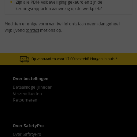
Zijn alle PBM-Valbeveiliging gekeurd en zijn de
keuringsrapporten aanwezig op de werkplek?
Mochten er enige vorm van twijfel ontstaan neem dan geheel
vrijblijvend
contact
met ons op.
Op voorraad en voor 17:00 besteld? Morgen in huis!*
Over bestellingen
Betaalmogelijkheden
Verzendkosten
Retourneren
Over SafetyPro
Over SafetyPro