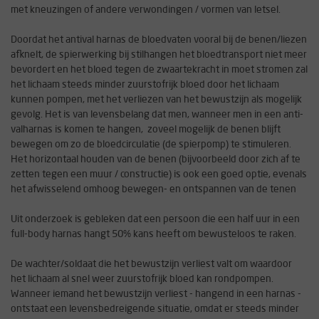
met kneuzingen of andere verwondingen / vormen van letsel.
Doordat het antival harnas de bloedvaten vooral bij de benen/liezen
afknelt, de spierwerking bij stilhangen het bloedtransport niet meer
bevordert en het bloed tegen de zwaartekracht in moet stromen zal
het lichaam steeds minder zuurstofrijk bloed door het lichaam
kunnen pompen, met het verliezen van het bewustzijn als mogelijk
gevolg. Het is van levensbelang dat men, wanneer men in een anti-
valharnas is komen te hangen, zoveel mogelijk de benen blijft
bewegen om zo de bloedcirculatie (de spierpomp) te stimuleren.
Het horizontaal houden van de benen (bijvoorbeeld door zich af te
zetten tegen een muur / constructie) is ook een goed optie, evenals
het afwisselend omhoog bewegen- en ontspannen van de tenen
Uit onderzoek is gebleken dat een persoon die een half uur in een
full-body harnas hangt 50% kans heeft om bewusteloos te raken.
De wachter/soldaat die het bewustzijn verliest valt om waardoor
het lichaam al snel weer zuurstofrijk bloed kan rondpompen.
Wanneer iemand het bewustzijn verliest - hangend in een harnas -
ontstaat een levensbedreigende situatie, omdat er steeds minder