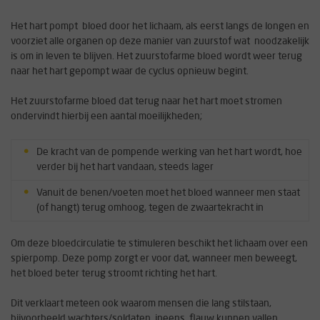
Het hart pompt bloed door het lichaam, als eerst langs de longen en
voorziet alle organen op deze manier van zuurstof wat noodzakelijk
is om in leven te blijven. Het zuurstofarme bloed wordt weer terug
naar het hart gepompt waar de cyclus opnieuw begint.
Het zuurstofarme bloed dat terug naar het hart moet stromen
ondervindt hierbij een aantal moeilijkheden;
De kracht van de pompende werking van het hart wordt, hoe
verder bij het hart vandaan, steeds lager
Vanuit de benen/voeten moet het bloed wanneer men staat
(of hangt) terug omhoog, tegen de zwaartekracht in
Om deze bloedcirculatie te stimuleren beschikt het lichaam over een
spierpomp. Deze pomp zorgt er voor dat, wanneer men beweegt,
het bloed beter terug stroomt richting het hart.
Dit verklaart meteen ook waarom mensen die lang stilstaan,
bijvoorbeeld wachters/soldaten, ineens flauw kunnen vallen.