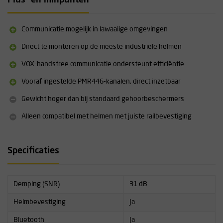
Plus- en minpunten
subkanalen.
SNR dempingswaarde: 32 dB
Geïntegreerde analoge tweewegradio
Communicatie mogelijk in lawaaiige omgevingen
PMR446 MHz (licentievrij)
Direct te monteren op de meeste industriële helmen
8 kanalen voorgeprogrammeerd, elk met 121 subkanalen
Niveau-afhankelijke functie voor omgevingsgeluid
VOX-handsfree communicatie ondersteunt efficiëntie
Waterdichte microfoon met ruisonderdrukking
Spraakgestuurde transmissie (VOX) mogelijk
Vooraf ingestelde PMR446-kanalen, direct inzetbaar
Oplaadbare lithium-ion batterij
Gewicht hoger dan bij standaard gehoorbeschermers
Veiligheidshelmbevestiging (hoofdband versie beschikbaar)
Draadloze communicatie
Alleen compatibel met helmen met juiste railbevestiging
Accustatusindicator
Automatische uitschakeling/energiebesparing
Direct op de meeste industriële helmen te monteren
Specificaties
Demping (SNR)
31 dB
Helmbevestiging
Ja
Bluetooth
Ja