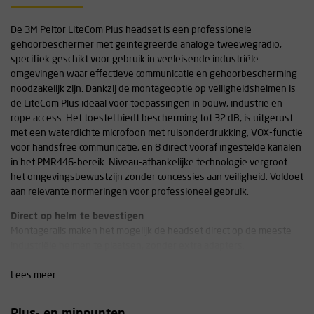
De 3M Peltor LiteCom Plus headset is een professionele
gehoorbeschermer met geïntegreerde analoge tweewegradio,
specifiek geschikt voor gebruik in veeleisende industriële
omgevingen waar effectieve communicatie en gehoorbescherming
noodzakelijk zijn. Dankzij de montageoptie op veiligheidshelmen is
de LiteCom Plus ideaal voor toepassingen in bouw, industrie en
rope access. Het toestel biedt bescherming tot 32 dB, is uitgerust
met een waterdichte microfoon met ruisonderdrukking, VOX-functie
voor handsfree communicatie, en 8 direct vooraf ingestelde kanalen
in het PMR446-bereik. Niveau-afhankelijke technologie vergroot
het omgevingsbewustzijn zonder concessies aan veiligheid. Voldoet
aan relevante normeringen voor professioneel gebruik.
Direct op helm te bevestigen
Montagerails maken het mogelijk de headset direct op de meeste
industriële helmen te plaatsen, zonder extra adapters.
Vooraf ingestelde kanalen en PMR446-compatibiliteit
Lees meer...
Voorzien van 8 direct te kiezen communicatiekanalen, afgestemd op
het Europese PMR446-frequentiebereik en voorzien van 121