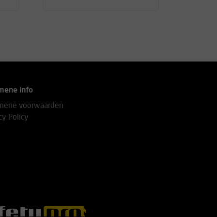
mene info
mene voorwaarden
cy Policy