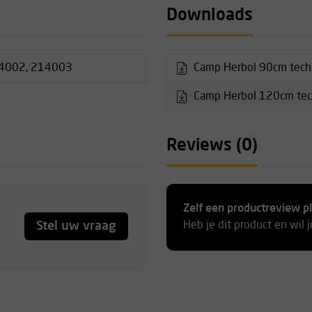
armee de cambiumsaver na
Downloads
 zonder beschadigingen.
4002, 214003
Camp Herbol 90cm techn
Camp Herbol 120cm tech
Reviews (0)
steuning
Zelf een productreview p
Stel uw vraag
Heb je dit product en wil 