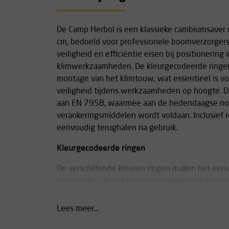
De Camp Herbol is een klassieke cambiumsaver 
cm, bedoeld voor professionele boomverzorgers
veiligheid en efficiëntie eisen bij positionering
klimwerkzaamheden. De kleurgecodeerde ringen
montage van het klimtouw, wat essentieel is vo
veiligheid tijdens werkzaamheden op hoogte. 
aan EN 795B, waarmee aan de hedendaagse no
verankeringsmiddelen wordt voldaan. Inclusief re
eenvoudig terughalen na gebruik.
Kleurgecodeerde ringen
De verschillende kleuren ringen maken het ee
onderzijde van het positioneringsmiddel direct
vergemakkelijkt en fouten voorkomt.
Lees meer...
Inclusief retriever ball