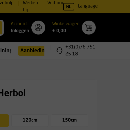
zehulp
Werken
Verhuur
NL
Language
bij
Account
Winkelwagen
Inloggen
€ 0,00
+31(0)76 751
ainingen
Aanbiedingen
25 18
Herbol
120cm
150cm