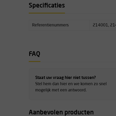
Wordt volledig geleverd met retriever ball, wa
Specificaties
gebruik veilig uit de boom kan worden gehaald
Technische specificaties
Referentienummers
214001, 21
Lengte: 90 cm
Certificering: EN 795B
Type: Cambiumsaver met vaste lengte
Accessoire: Inclusief retriever ball
FAQ
Kleurgecodeerde ringen voor montageonder
Staat uw vraag hier niet tussen?
Stel hem dan hier en we komen zo snel
mogelijk met een antwoord.
Aanbevolen producten