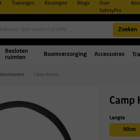
t
Trainingen
Keuringen
Blogs
Over
Keu
SafetyPro
Zoeken
Besloten
Boomverzorging
Accessoires
Tr
ruimten
mbiumsavers
Camp Herbol
Camp 
Lengte
90cm