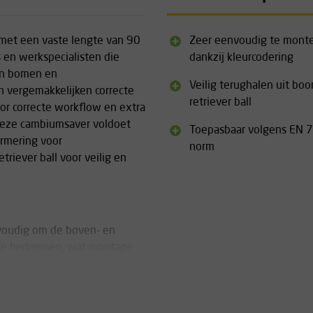
met een vaste lengte van 90
Zeer eenvoudig te mont
 en werkspecialisten die
dankzij kleurcodering
 in bomen en
Veilig terughalen uit bo
 vergemakkelijken correcte
retriever ball
or correcte workflow en extra
Deze cambiumsaver voldoet
Toepasbaar volgens EN 
rmering voor
norm
triever ball voor veilig en
nvoudig om de boven- en
 te herkennen, wat montage