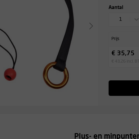
Aantal
1
Prijs
€ 35,75
€ 43,26 incl. 
Plus- en minpunte