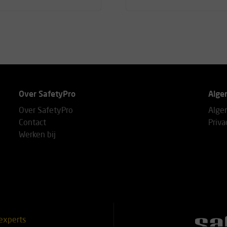
Over SafetyPro
Alge
Over SafetyPro
Alge
Contact
Priva
Werken bij
experts