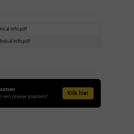
ical info.pdf
nical info.pdf
laatsen
Klik hier
je een review plaatsen?