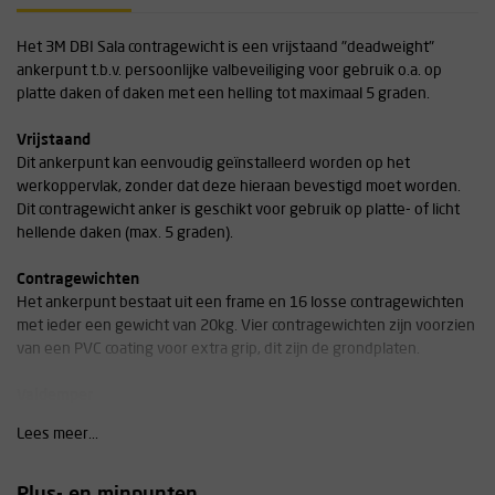
Het 3M DBI Sala contragewicht is een vrijstaand "deadweight"
ankerpunt t.b.v. persoonlijke valbeveiliging voor gebruik o.a. op
platte daken of daken met een helling tot maximaal 5 graden.
Vrijstaand
Dit ankerpunt kan eenvoudig geïnstalleerd worden op het
werkoppervlak, zonder dat deze hieraan bevestigd moet worden.
Dit contragewicht anker is geschikt voor gebruik op platte- of licht
hellende daken (max. 5 graden).
Contragewichten
Het ankerpunt bestaat uit een frame en 16 losse contragewichten
met ieder een gewicht van 20kg. Vier contragewichten zijn voorzien
van een PVC coating voor extra grip, dit zijn de grondplaten.
Valdemper
Het meedraaiend ankerpunt is voorzien van een geïntegreerd
Lees meer...
schokabsorberend systeem voor extra veiligheid en om de krachten
op het ankerpunt te minimaliseren.