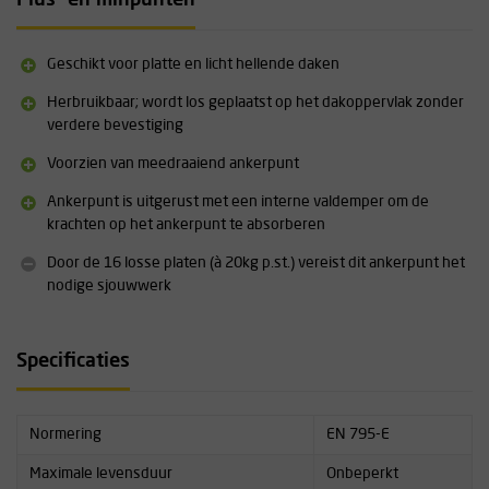
Plus- en minpunten
Overige specificaties:
Geschikt voor één gebruiker (141 kg)
Geschikt voor platte en licht hellende daken
Geschikt voor herhaaldelijk gebruik
Kan gebruikt worden met verschillende antival systemen
Herbruikbaar; wordt los geplaatst op het dakoppervlak zonder
16 losse contragewichten (à 20kg per stuk)
verdere bevestiging
Op aanvraag is een speciale hijsband leverbaar waardoor het
Voorzien van meedraaiend ankerpunt
gehele contragewicht met een kraan kan worden verplaatst. Ook
de contragewichten zijn los leverbaar
Ankerpunt is uitgerust met een interne valdemper om de
Let op: de getoonde prijs is exclusief verzendkosten. Neem
krachten op het ankerpunt te absorberen
contact
op met ons voor meer informatie of voor een vrijblijvende
offerte
Door de 16 losse platen (à 20kg p.st.) vereist dit ankerpunt het
nodige sjouwwerk
Uitgebreide technische specificaties vindt u terug onderaan
deze pagina onder Downloads
Specificaties
Normering
EN 795-E
Maximale levensduur
Onbeperkt