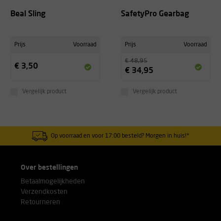
Beal Sling
SafetyPro Gearbag
Prijs
Voorraad
Prijs
Voorraad
€ 48,95
€ 3,50
€ 34,95
Vergelijk product
Vergelijk product
Op voorraad en voor 17:00 besteld? Morgen in huis!*
Over bestellingen
Betaalmogelijkheden
Verzendkosten
Retourneren