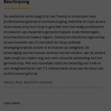
Beschrijving
De elastische motorzaagstrop van TreeUp is ontworpen voor
professioneel gebruik in boomverzorging, industrie en rope access.
Deze heavy duty tool strap is geschikt voor het veilig positioneren
en zekeren van zwaardere gereedschappen zoals motorzagen,
boormachines en haakse slijpers. Dankzij de elastische eigenschap
en een breedte van 25 mm biedt de strop optimale
bewegingsvrijheid zonder in te leveren op veiligheid. De
bevestiging aan het harnas verloopt via een eindlus; aan de andere
zijde zorgt een stalen ring voor een robuuste verbinding met het
gereedschap. Met een maximale statische belasting van 5 kN en
een veiligheidsfactor van 7:1 voldoet deze strop aan de eisen van
professioneel gebruik.
Heavy duty elastisch ontwerp
De strop is elastisch uitgevoerd en geschikt voor het zekeren van
zware gereedschappen, ook in intensieve omstandigheden.
Bevestigingsmogelijkheden
Lees meer...
Voorzien van een eindlus voor bevestiging aan het harnas en een