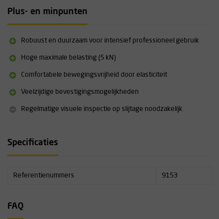
stalen ring om gereedschap eenvoudig en veilig vast te maken.
Plus- en minpunten
Technische specificaties
Materiaal: polyester
Robuust en duurzaam voor intensief professioneel gebruik
Breedte: 25 mm
Lengte: 1,3 m
Hoge maximale belasting (5 kN)
Maximale statische belasting: 5 kN (ca. 500 kg)
Comfortabele bewegingsvrijheid door elasticiteit
Veiligheidsfactor: 7:1
Elastisch voor bewegingsvrijheid
Veelzijdige bevestigingsmogelijkheden
Eindlus voor bevestiging aan harnas
Stalen ring voor gereedschapsbevestiging
Regelmatige visuele inspectie op slijtage noodzakelijk
Specificaties
Referentienummers
9153
FAQ