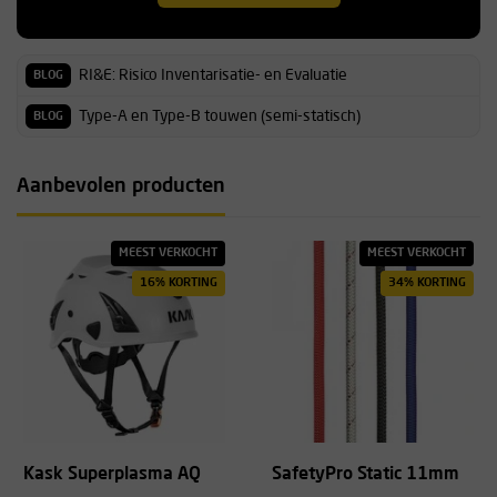
RI&E: Risico Inventarisatie- en Evaluatie
BLOG
Type-A en Type-B touwen (semi-statisch)
BLOG
Aanbevolen producten
MEEST VERKOCHT
MEEST VERKOCHT
16% KORTING
34% KORTING
Kask Superplasma AQ
SafetyPro Static 11mm