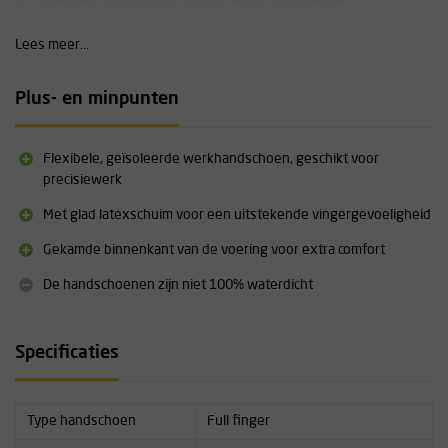
Gekamde binnenkant van de voering
Handpalm gecoat met latexschuim voor een superzachte, goede
Lees meer...
grip
De rugzijde van de handen is niet gecoat voor een betere
Plus- en minpunten
ventilatie
Strakke elasticiteit voor een comfortabele pasvorm
Conform EN 388 en EN 511
Flexibele, geïsoleerde werkhandschoen, geschikt voor
precisiewerk
Met glad latexschuim voor een uitstekende vingergevoeligheid
Gekamde binnenkant van de voering voor extra comfort
De handschoenen zijn niet 100% waterdicht
Specificaties
Type handschoen
Full finger