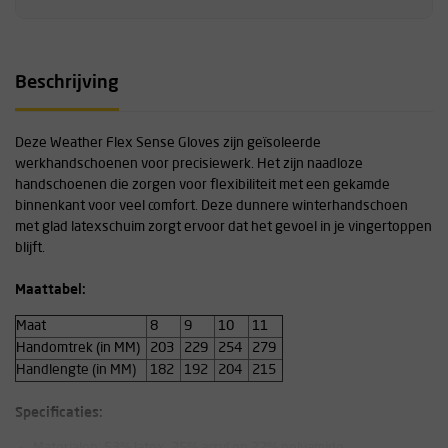
Beschrijving
Deze Weather Flex Sense Gloves zijn geïsoleerde
werkhandschoenen voor precisiewerk. Het zijn naadloze
handschoenen die zorgen voor flexibiliteit met een gekamde
binnenkant voor veel comfort. Deze dunnere winterhandschoen
met glad latexschuim zorgt ervoor dat het gevoel in je vingertoppen
blijft.
Maattabel:
Maat
8
9
10
11
Handomtrek (in MM)
203
229
254
279
Handlengte (in MM)
182
192
204
215
Specificaties:
Materialen: 53% latex, 25% acryl en 22% polyamide