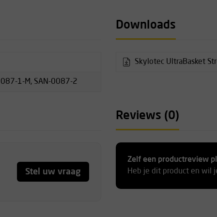
mmobilisatie van de patiënt.
f, aluminium frame
Downloads
n en
Skylotec UltraBasket St
e zijkant)
0087-1-M, SAN-0087-2
kunststof
Reviews (0)
Zelf een productreview p
Stel uw vraag
Heb je dit product en wil 