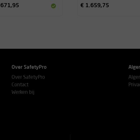
.671,95
€ 1.659,75
Over SafetyPro
Alge
Over SafetyPro
Alge
Contact
Priva
Werken bij