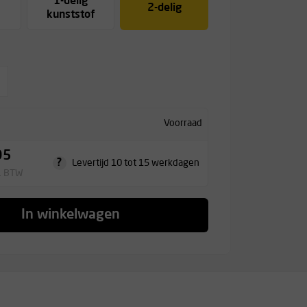
1-delig
2-delig
kunststof
Voorraad
95
?
Levertijd 10 tot 15 werkdagen
l. BTW
In winkelwagen