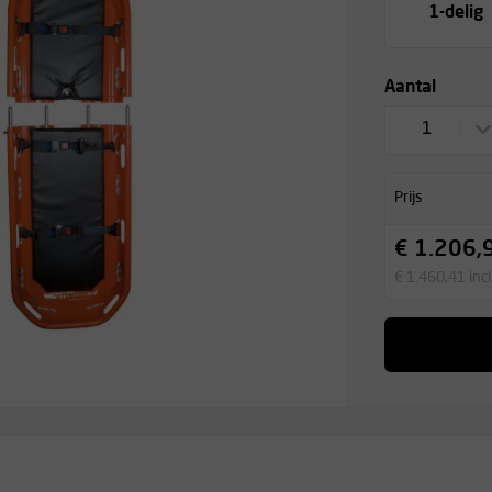
1-delig
Aantal
1
Prijs
€ 1.206,
€ 1.460,41 inc