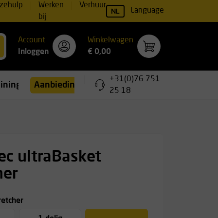
zehulp
Werken
Verhuur
NL
Language
bij
Account
Winkelwagen
Inloggen
€ 0,00
+31(0)76 751
ainingen
Aanbiedingen
25 18
ec ultraBasket
her
retcher