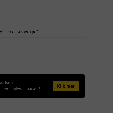
retcher data sheet.pdf
laatsen
Klik hier
je een review plaatsen?