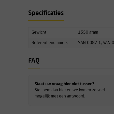
comfortabele, reinigbare matras voor optimale i
Specificaties
Materiaal: schokbestendig ASA/ABS-kunststo
Corrosiebestendig, bestand tegen chemicalië
temperatuurschommelingen
40 mm dikke, eenvoudig te reinigen matras
Gewicht
1550 gram
Verstelbare voetsteun
Referentienummers
Ergonomische handgrepen (uitsparingen aan d
SAN-0087-1, SAN-
Rondlopende nylontouw-zekering
Modeluitvoeringen: 1-delig, 2-delig, 1-delig 
FAQ
Maximale levensduur: 10 jaar
Kleur: oranje
Nettogewicht: 15,5 kg
Staat uw vraag hier niet tussen?
Stel hem dan hier en we komen zo snel
mogelijk met een antwoord.