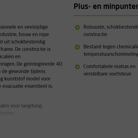
Plus- en minpunte
sionele en veelzijdige
Robuuste, schokbestend
ndustrie, bouw en rope
constructie
gd uit schokbestendig
Bestand tegen chemicali
rame. De constructie is
temperatuurschommelin
icaliën en
inigen. De geïntegreerde 40
Comfortabele matras en
an de gewonde tijdens
verstelbare voetsteun
lig kunststof model voor
 evacuatie essentieel is.
len voor langdurig,
gheden.
nomische handgrepen en een