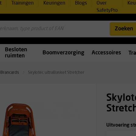
t
Trainingen
Keuringen
Blogs
Over
Keu
SafetyPro
Zoeken
Besloten
Boomverzorging
Accessoires
Tr
ruimten
Brancards
Skylotec ultraBasket Stretcher
Skylot
Stretc
Uitvoering st