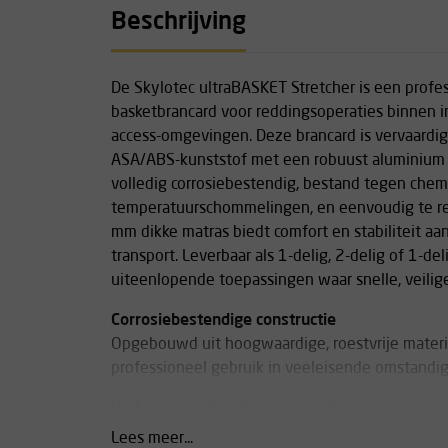
Beschrijving
De Skylotec ultraBASKET Stretcher is een profes
basketbrancard voor reddingsoperaties binnen i
access-omgevingen. Deze brancard is vervaardi
ASA/ABS-kunststof met een robuust aluminium f
volledig corrosiebestendig, bestand tegen chem
temperatuurschommelingen, en eenvoudig te re
mm dikke matras biedt comfort en stabiliteit a
transport. Leverbaar als 1-delig, 2-delig of 1-de
uiteenlopende toepassingen waar snelle, veilige
Corrosiebestendige constructie
Opgebouwd uit hoogwaardige, roestvrije materia
professioneel gebruik in veeleisende omstandi
Veilig en comfortabel transport
Voorzien van een verstelbare voetsteun, ergo
Lees meer...