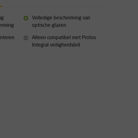
ig
Volledige bescherming van
erming
optische glazen
onteren
Alleen compatibel met Protos
Integral veiligheidsbril