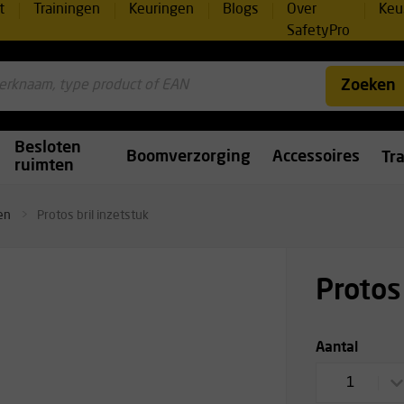
t
Trainingen
Keuringen
Blogs
Over
Keu
SafetyPro
Zoeken
Besloten
Boomverzorging
Accessoires
Tr
ruimten
en
Protos bril inzetstuk
Protos
Aantal
1