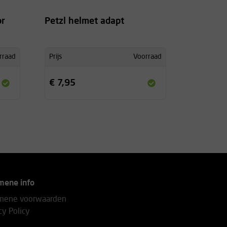
or
Petzl helmet adapt
rraad
Prijs
Voorraad
€ 7,95
mene info
mene voorwaarden
cy Policy