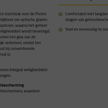
sch inzetstuk voor de Protos
Comfortabel met langdur
elijkheid om optische glazen
dragen van gehoorbesch
 opticien, waarna het geheel
Snel en eenvoudig te m
iligheidsbril wordt bevestigd.
chter het glas van de
lijk verbeterd, omdat het
wat bij conventionele
val is.
otos Integral veiligheidsbril
singen.
oorbescherming
rbeschermers, waardoor