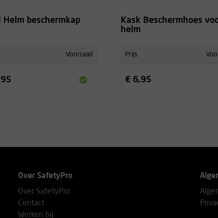
l Helm beschermkap
Kask Beschermhoes vo
helm
Voorraad
Prijs
Voo
,95
€ 6,95
Over SafetyPro
Alge
Over SafetyPro
Alge
Contact
Priva
Werken bij