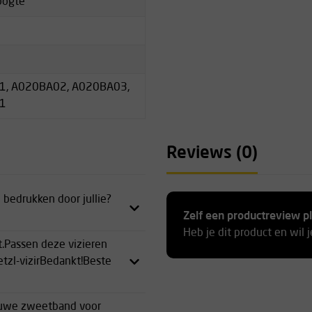
oogte
1, A020BA02, A020BA03,
1
Reviews (0)
 bedrukken door jullie?
Zelf een productreview p
Heb je dit product en wil 
t.Passen deze vizieren
tzl-vizirBedankt!Beste
ieuwe zweetband voor