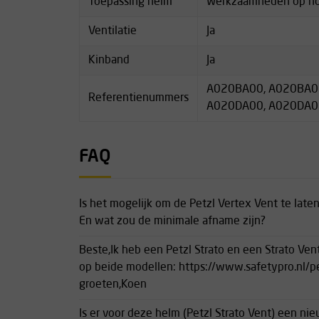
Toepassing helm
Werkzaamheden op h
Ventilatie
Ja
Kinband
Ja
A020BA00, A020BA0
Referentienummers
A020DA00, A020DA0
FAQ
Is het mogelijk om de Petzl Vertex Vent te laten
En wat zou de minimale afname zijn?
Beste,Ik heb een Petzl Strato en een Strato Ven
op beide modellen: https://www.safetypro.nl/pe
groeten,Koen
Is er voor deze helm (Petzl Strato Vent) een n