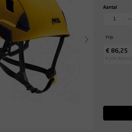
Aantal
1
Prijs
€ 86,25
€ 104,36 incl.