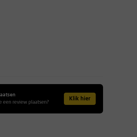
laatsen
Klik hier
je een review plaatsen?