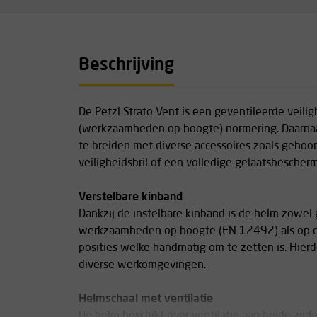
Beschrijving
De Petzl Strato Vent is een geventileerde vei
(werkzaamheden op hoogte) normering. Daarnaas
te breiden met diverse accessoires zoals geho
veiligheidsbril of een volledige gelaatsbescherm
Verstelbare kinband
Dankzij de instelbare kinband is de helm zowel 
werkzaamheden op hoogte (EN 12492) als op de
posities welke handmatig om te zetten is. Hierd
diverse werkomgevingen.
Helmschaal met ventilatie
De helm beschikt over ventilatie aan beide zijde