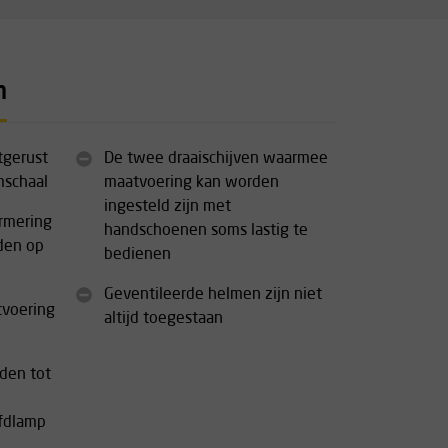
n
itgerust
De twee draaischijven waarmee
mschaal
maatvoering kan worden
ingesteld zijn met
rmering
handschoenen soms lastig te
den op
bedienen
Geventileerde helmen zijn niet
tvoering
altijd toegestaan
den tot
fdlamp