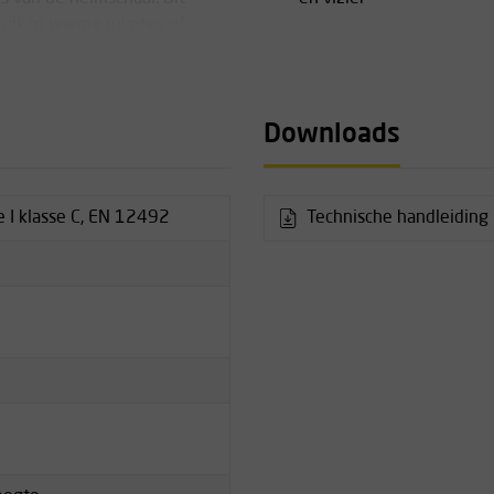
uik in warme ruimtes of
Downloads
rd en worden vervangen,
baar is
 te bevestigen
 I klasse C, EN 12492
Technische handleiding 
erug onder "downloads".