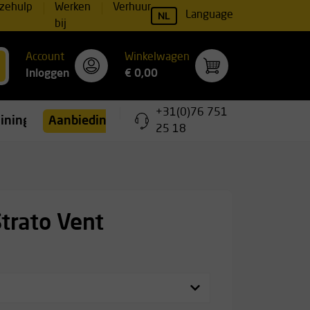
zehulp
Werken
Verhuur
NL
Language
bij
Account
Winkelwagen
Inloggen
€ 0,00
+31(0)76 751
ainingen
Aanbiedingen
25 18
Strato Vent