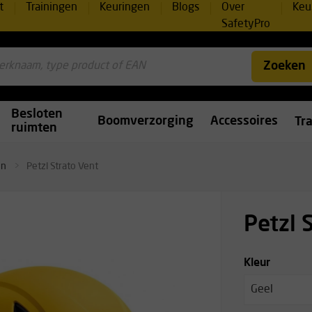
t
Trainingen
Keuringen
Blogs
Over
Keu
SafetyPro
Zoeken
Besloten
Boomverzorging
Accessoires
Tr
ruimten
en
Petzl Strato Vent
Petzl 
Kleur
Geel