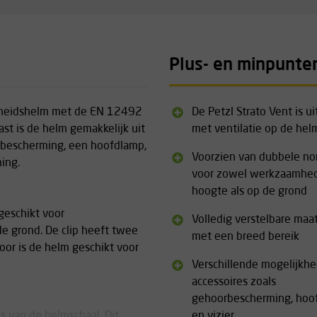
Plus- en minpunte
ligheidshelm met de EN 12492
De Petzl Strato Vent is u
t is de helm gemakkelijk uit
met ventilatie op de hel
orbescherming, een hoofdlamp,
Voorzien van dubbele no
ing.
voor zowel werkzaamhe
hoogte als op de grond
geschikt voor
Volledig verstelbare maa
 grond. De clip heeft twee
met een breed bereik
oor is de helm geschikt voor
Verschillende mogelijkhe
accessoires zoals
gehoorbescherming, hoo
s van de helmschaal. Dit
en vizier