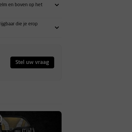
helm en boven op het
jgbaar die je erop
Stel uw vraag