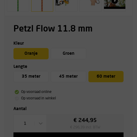
Petzl Flow 11.8 mm
Kleur
Oranje
Groen
Lengte
35 meter
45 meter
60 meter
Op voorraad online
Op voorraad in winkel
Aantal
€ 244,95
1
€ 296,39 incl. BTW