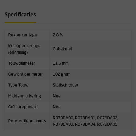
Specificaties
Rekpercentage
2.8 %
Krimppercentage
Onbekend
(éénmalig)
Touwdiameter
11.6 mm
Gewicht per meter
102 gram
Type Touw
Statisch touw
Middenmarkering
Nee
Geïmpregneerd
Nee
R079DA00, R079DA01, R079DA02,
Referentienummers
R079DA03, R079DA04, R079DA05