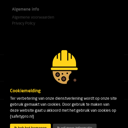
Algemene info
Algemene voorwaarden
Privacy Policy
Bel met onze experts
+31(0)76 751 25 18
Cookiemelding
Ter verbetering van onze dienstverlening wordt op onze site
gebruik gemaakt van cookies. Door gebruik te maken van
Arduinstraat 20
deze website gaat u akkoord met het gebruik van cookies op
4827 HK Breda
{safetypro.nl}
Telefoon:
+31(0)76 751 25 18
E-mail:
info@safetypro.nl