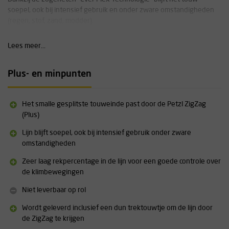
soepel, ook bij intensief gebruik en onder zware omstandigheden
(regen, stof, zand, modder).
Specificaties;
Lees meer...
Diamater: 11,6mm
Materiaal: 100% Polyester (dubbel geweven)
Plus- en minpunten
Verkrijgbaar in 2 kleuren en 3 standaard lengtes, standaard
voorzien van één gesplitst touweinde
Wordt geleverd inclusief dun trektouwtje om het touw door de
Het smalle gesplitste touweinde past door de Petzl ZigZag
ZigZag / ZigZag Plus te trekken
(Plus)
Uitgebreide technische informatie over deze lijn vindt u terug
Lijn blijft soepel, ook bij intensief gebruik onder zware
onderaan deze pagina onder "Media & Downloads"
omstandigheden
Zeer laag rekpercentage in de lijn voor een goede controle over
de klimbewegingen
Niet leverbaar op rol
Wordt geleverd inclusief een dun trektouwtje om de lijn door
de ZigZag te krijgen