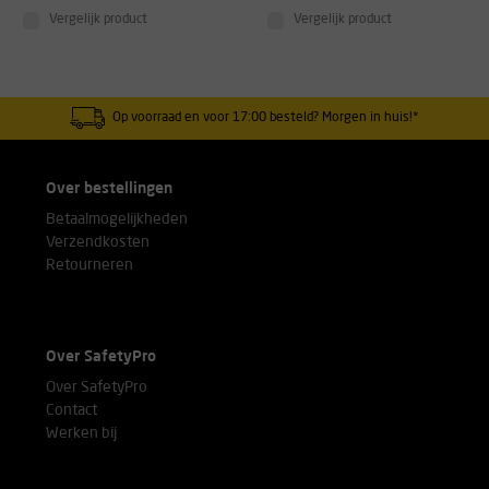
Vergelijk product
Vergelijk product
Op voorraad en voor 17:00 besteld? Morgen in huis!*
Over bestellingen
Betaalmogelijkheden
Verzendkosten
Retourneren
Over SafetyPro
Over SafetyPro
Contact
Werken bij