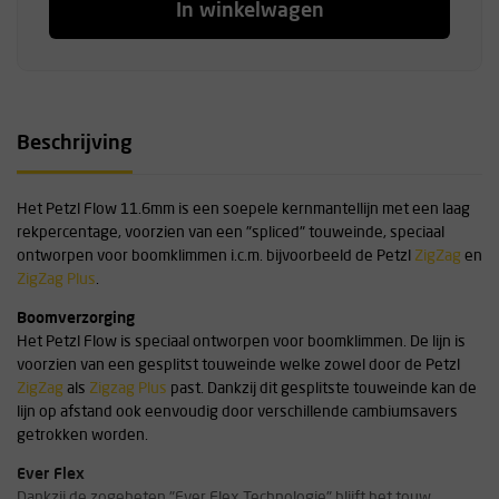
In winkelwagen
Beschrijving
Het Petzl Flow 11.6mm is een soepele kernmantellijn met een laag
rekpercentage, voorzien van een "spliced" touweinde, speciaal
ontworpen voor boomklimmen i.c.m. bijvoorbeeld de Petzl
ZigZag
en
ZigZag Plus
.
Boomverzorging
Het Petzl Flow is speciaal ontworpen voor boomklimmen. De lijn is
voorzien van een gesplitst touweinde welke zowel door de Petzl
ZigZag
als
Zigzag Plus
past. Dankzij dit gesplitste touweinde kan de
lijn op afstand ook eenvoudig door verschillende cambiumsavers
getrokken worden.
Ever Flex
Dankzij de zogeheten "Ever Flex Technologie" blijft het touw