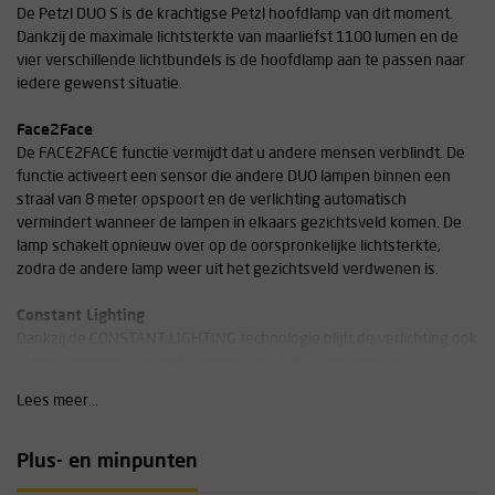
De Petzl DUO S is de krachtigse Petzl hoofdlamp van dit moment.
Dankzij de maximale lichtsterkte van maarliefst 1100 lumen en de
vier verschillende lichtbundels is de hoofdlamp aan te passen naar
iedere gewenst situatie.
Face2Face
De FACE2FACE functie vermijdt dat u andere mensen verblindt. De
functie activeert een sensor die andere DUO lampen binnen een
straal van 8 meter opspoort en de verlichting automatisch
vermindert wanneer de lampen in elkaars gezichtsveld komen. De
lamp schakelt opnieuw over op de oorspronkelijke lichtsterkte,
zodra de andere lamp weer uit het gezichtsveld verdwenen is.
Constant Lighting
Dankzij de CONSTANT LIGHTING technologie blijft de verlichting ook
stabiel naarmate de (niet-)herlaadbare batterijen opgebruikt
worden. Wanneer de (niet-)herlaadbare batterijen bijna leeg zijn,
Lees meer...
schakelt de lamp automatisch over op de reservemodus met een
zwakke lichtsterkte om de verlichtingsprestaties te verlengen.
Plus- en minpunten
Multilichtbundel