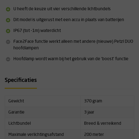
De DUO lampen hebben een multilichtbundel met verschillende
verlichtingsstanden voor elke situatie: binnen handbereik, nabij,
U heeft de keuze uit vier verschillende lichtbundels
verplaatsing en ver zicht. Met de BOOST modus kunt u kortstondig
Dit model is uitgerust met een accu in plaats van batterijen
gebruikmaken van de maximale lichtsterkte.
IP67 (tot -1m) waterdicht
Specificaties:
Face2Face functie werkt alleen met andere (nieuwe) Petzl DUO
IP67 (tot -1m) waterdicht
hoofdlampen
Max. autonomie: 23 uur
Inclusief accu
Hoofdlamp wordt warm bij het gebruik van de 'boost' functie
Uitgebreide technsiche specificaties over de Petzl Duo S
hoofdlamp vindt u terug onderaan deze pagina onder
Specificaties
"Downloads"
Gewicht
370 gram
Garantie
3 jaar
Lichtbundel
Breed & verreikend
Maximale verlichtingsafstand
200 meter