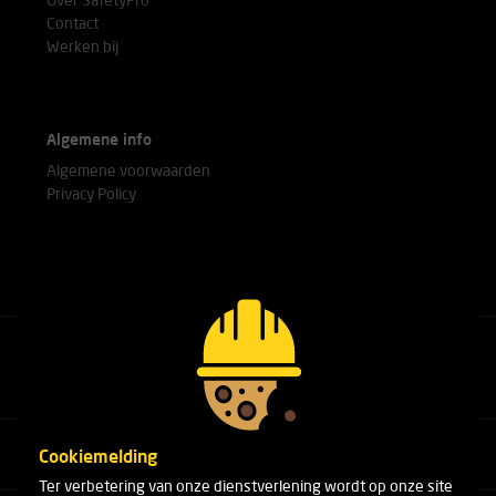
Over SafetyPro
Contact
Werken bij
Algemene info
Algemene voorwaarden
Privacy Policy
Bel met onze experts
+31(0)76 751 25 18
Cookiemelding
Ter verbetering van onze dienstverlening wordt op onze site