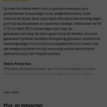
De Kask Zen Metal Mesh Visor is speciaal ontworpen voor
professionele toepassingen in de veiligheidsbranche, zoals
industrie en bouw. Deze vizier biedt effectieve bescherming tegen
grof vuil, houtspaanders en zwevende deeltjes. Voldoet aan de EN
1731 en ANSI Z87.1 normeringen voor oog- en
gelaatsbescherming. De micro-geperforeerde metalen structuur
garandeert optimale ventilatie bij langdurig gebruik in veeleisende
werkomgevingen. Het product is compatibel met een breed scala
aan veiligheidshelmen en kan eenvoudig worden gemonteerd
dankzij het Easy Click-Adaptersysteem.
Debris Protection
Effectieve afscherming tegen grof stof, houtsnippers en ander
rondvliegend vuil voor verhoogde veiligheid op de werkplek.
Micro-ventilatie
Verbeterde luchtcirculatie minimaliseert beslaan en vergroot het
Lees meer...
comfort tijdens langdurig dragen.
Technische specificaties
Plus- en minpunten