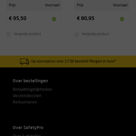
Prijs
Voorraad
Prijs
Voorraad
€ 95,50
€ 80,95
Vergelijk product
Vergelijk product
Op voorraad en voor 17:00 besteld? Morgen in huis!*
Over bestellingen
Betaalmogelijkheden
Verzendkosten
Retourneren
Over SafetyPro