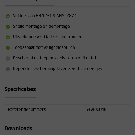
Productcode: WVI00009 METAL MESH
Materiaal: Metaal
Voldoet aan EN 1731 & ANSI Z87.1
Normen: EN 1731, ANSI Z87.1
Optische klasse: 1
Snelle montage en demontage
Gewicht: 100 g
Uitstekende ventilatie en anti-condens
Categorie: II
Lengte: 190 mm (7.4")
Toepasbaar met veiligheidsbrillen
Markering: KASK | CE | EN 1731S - ANSI Z87 | ZEN | MM | Universal
size
Beschermt niet tegen vloeistoffen of fijnstof
Compatibel met Easy Click Visor Adapters
Beperkte bescherming tegen zeer fijne deeltjes
Compatibel met brilgebruik
Specificaties
Referentienummers
WVI00046
Downloads