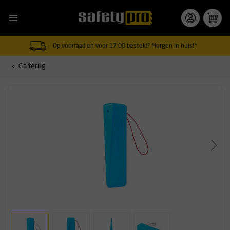
Op voorraad en voor 17:00 besteld? Morgen in huis!*
Ga terug