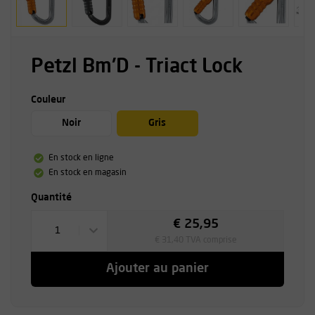
Petzl Bm'D - Triact Lock
Couleur
Noir
Gris
En stock en ligne
En stock en magasin
Quantité
€ 25,95
1
€ 31,40 TVA comprise
Ajouter au panier