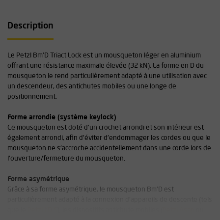
Description
Le Petzl Bm'D Triact Lock est un mousqueton léger en aluminium
offrant une résistance maximale élevée (32 kN). La forme en D du
mousqueton le rend particulièrement adapté à une utilisation avec
un descendeur, des antichutes mobiles ou une longe de
positionnement.
Forme arrondie (système keylock)
Ce mousqueton est doté d'un crochet arrondi et son intérieur est
également arrondi, afin d'éviter d'endommager les cordes ou que le
mousqueton ne s'accroche accidentellement dans une corde lors de
l'ouverture/fermeture du mousqueton.
Forme asymétrique
Grâce à sa forme asymétrique, le mousqueton Bm'D est
particulièrement adapté à la connexion d'appareils de descente (tels
que le
Petzl I'D S
), les dispositifs antichute mobiles (
Petzl Asap
ou