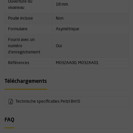
Ouverture du
18 mm
vivaneau
Poulie incluse
Non
Formulaire
Asymétrique
Fourni avec un
numéro
Oui
d'enregistrement
Références
M032AA00, M032AA01
Téléchargements
Technische specificaties Petzl Bm'D
FAQ