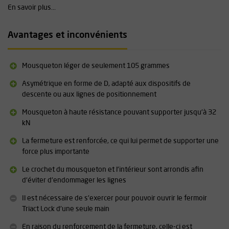
Petzl Asap Lock
) et pour une utilisation en combinaison avec une
En savoir plus...
longe de positionnement. Le mousqueton est également adapté à
l'utilisation du
Petzl Captiv
(barre de positionnement).
Avantages et inconvénients
Caractéristiques techniques :
Poids : 105 grammes
Mousqueton léger de seulement 105 grammes
Résistance : 32 kN (longueur) / 16 kN (largeur) / 10 kN (fermeture
ouverte)
Asymétrique en forme de D, adapté aux dispositifs de
Ouverture de la fermeture : 18 mm
descente ou aux lignes de positionnement
Profil en H : numéro de série et divers données mieux protégés
Mousqueton à haute résistance pouvant supporter jusqu'à 32
Système Key-lock : facilite l'utilisation
kN
Disponible en gris et noir
La fermeture est renforcée, ce qui lui permet de supporter une
force plus importante
Vous trouverez les spécifications techniques détaillées du
cadenas Petzl Bm'D Triact au bas de cette page, sous «
Le crochet du mousqueton et l'intérieur sont arrondis afin
Téléchargements » (
)
.
d'éviter d'endommager les lignes
Il est nécessaire de s'exercer pour pouvoir ouvrir le fermoir
Triact Lock d'une seule main
En raison du renforcement de la fermeture, celle-ci est