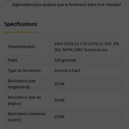
légèrement plus épaisse que la fermeture triact lock standard
Spécifications
ANSI Z359.12, CSA Z259.12, EAC, EN
Standardisation
362, NFPA 1983 Technical Use
Poids
105 gramme
Type de fermeture
Serrure à triact
Résistance (axe
32 kN
longitudinal)
Résistance (axe de
16 kN
largeur)
Résistance (vivaneau
10 kN
ouvert)