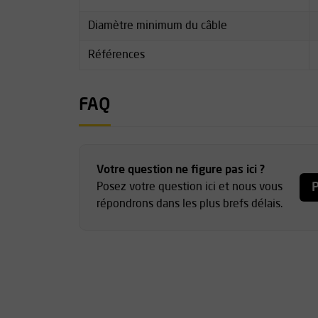
puisse être intégré dans un kit de sauvetage (v
Diamètre minimum du câble
Convient pour descendre une charge lourde j
utilisateurs expérimentés uniquement).
Références
Convient pour des cordes d'un diamètre de 
Poids : 600 grammes
En complément du Petzl ID-S, un bloc de fre
FAQ
ou fermé) est disponible pour un contrôle acc
exemple lors d'un sauvetage.
Vous trouverez plus d'informations sur ce prod
Votre question ne figure pas ici ?
Téléchargements ».
P
Posez votre question ici et nous vous
répondrons dans les plus brefs délais.