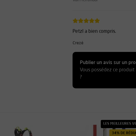
Van Achtmaal
Petzl a bien compris.
Crezé
ZZP
Publier un avis sur un pro
Vous possédez ce produit 
?
LES MEILLEURES V
34% DE RÉDU