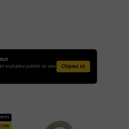
duit
Cliquez ici
et souhaitez publier un avis
ENTES
CTION