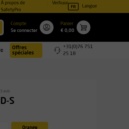
À propos de
Verhuur
FR
Langue
SafetyPro
Compte
Panier
Se connecter
€ 0,00
+31(0)76 751
Offres
ions
spéciales
25 18
3 avis
'D-S
Orange