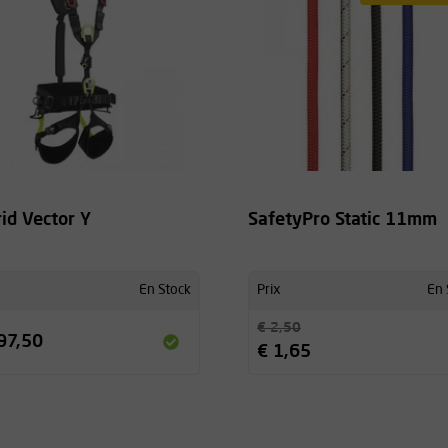
rid Vector Y
SafetyPro Static 11mm
En Stock
Prix
En 
€ 2,50
97,50
€ 1,65