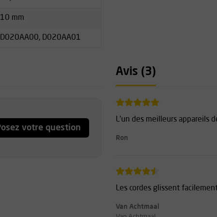
oir illustration).
10 mm
usqu'à 250 kg (réservé aux
D020AA00, D020AA01
10,0 à 11,5 mm
inage supplémentaire (ouvert
Avis (3)
ru de la descente, par
uit sous la rubrique «
L'un des meilleurs appareils d
osez votre question
Ron
Les cordes glissent facilemen
Van Achtmaal