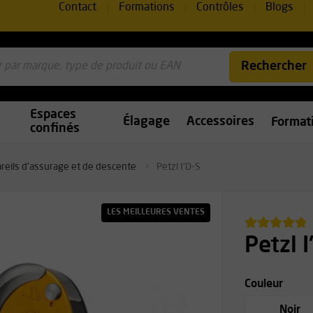
Contact
Formations
Contrôles
Blogs
Rechercher
Espaces
Élagage
Accessoires
Format
confinés
reils d’assurage et de descente
Petzl I'D-S
LES MEILLEURES VENTES
Petzl I
Couleur
Noir