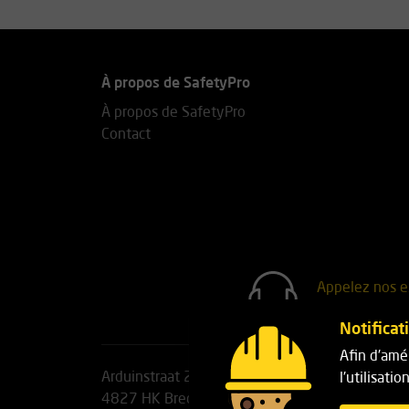
À propos de SafetyPro
À propos de SafetyPro
Contact
Appelez nos e
+31(0)76 7
Notificat
Afin d'amél
Arduinstraat 20
Téléphone:
+31(0)76 751 2
l'utilisati
4827 HK Breda
E-mail :
info@safetypro.nl