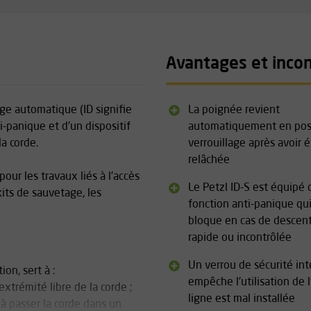
Avantages et inco
age automatique (ID signifie
La poignée revient
i-panique et d'un dispositif
automatiquement en pos
a corde.
verrouillage après avoir 
relâchée
our les travaux liés à l'accès
Le Petzl ID-S est équipé 
kits de sauvetage, les
fonction anti-panique qui
bloque en cas de descent
rapide ou incontrôlée
Un verrou de sécurité in
ion, sert à :
empêche l'utilisation de l'
extrémité libre de la corde ;
ligne est mal installée
r à passer la corde dans un