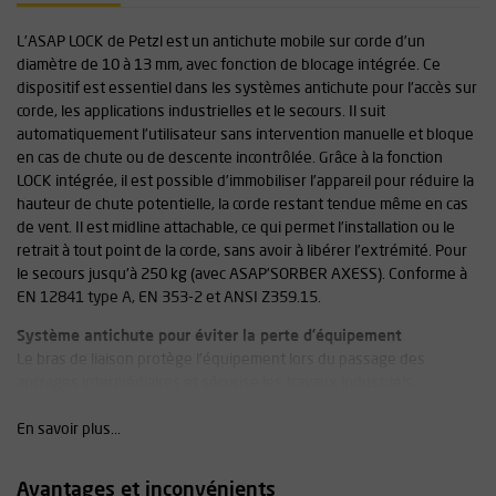
L’ASAP LOCK de Petzl est un antichute mobile sur corde d’un
diamètre de 10 à 13 mm, avec fonction de blocage intégrée. Ce
dispositif est essentiel dans les systèmes antichute pour l’accès sur
corde, les applications industrielles et le secours. Il suit
automatiquement l’utilisateur sans intervention manuelle et bloque
en cas de chute ou de descente incontrôlée. Grâce à la fonction
LOCK intégrée, il est possible d’immobiliser l’appareil pour réduire la
hauteur de chute potentielle, la corde restant tendue même en cas
de vent. Il est midline attachable, ce qui permet l’installation ou le
retrait à tout point de la corde, sans avoir à libérer l’extrémité. Pour
le secours jusqu'à 250 kg (avec ASAP’SORBER AXESS). Conforme à
EN 12841 type A, EN 353-2 et ANSI Z359.15.
Système antichute pour éviter la perte d’équipement
Le bras de liaison protège l’équipement lors du passage des
ancrages intermédiaires et sécurise les travaux industriels.
Polyvalence pour les accès sur corde et applications
En savoir plus...
industrielles
Utilisable sur cordes verticales, horizontales et inclinées, même dans
Avantages et inconvénients
des conditions difficiles (cordes boueuses ou gelées).