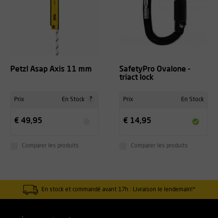
Petzl Asap Axis 11 mm
SafetyPro Ovalone -
triact lock
?
Prix
En Stock
Prix
En Stock
€ 49,95
€ 14,95
Comparer les produits
Comparer les produits
En stock et commandé avant 17h : Livraison le lendemain!*