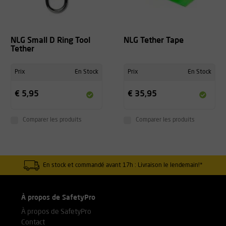
NLG Small D Ring Tool
NLG Tether Tape
Tether
Prix
En Stock
Prix
En Stock
€ 5,95
€ 35,95
Comparer les produits
Comparer les produits
En stock et commandé avant 17h : Livraison le lendemain!*
À propos de SafetyPro
À propos de SafetyPro
Contact