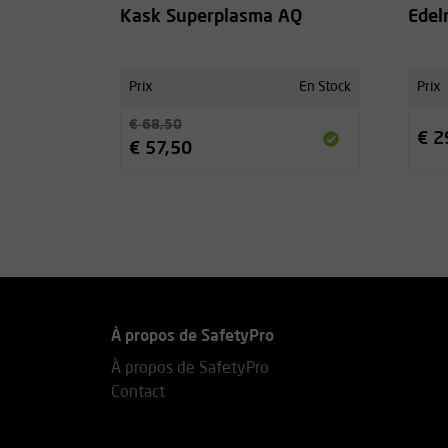
Kask Superplasma AQ
Edel
Prix
En Stock
Prix
€ 68,50
€ 2
€ 57,50
À propos de SafetyPro
À propos de SafetyPro
Contact