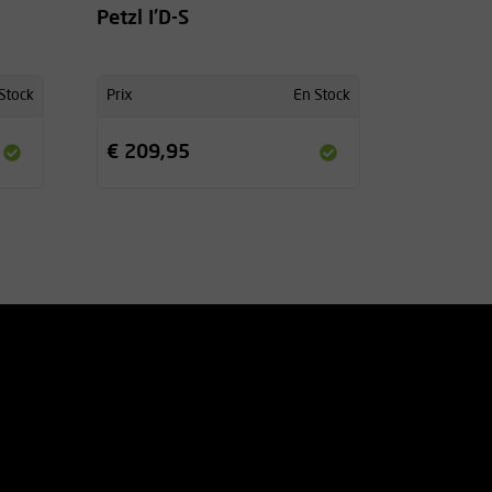
Petzl I'D-S
Stock
Prix
En Stock
€ 209,95