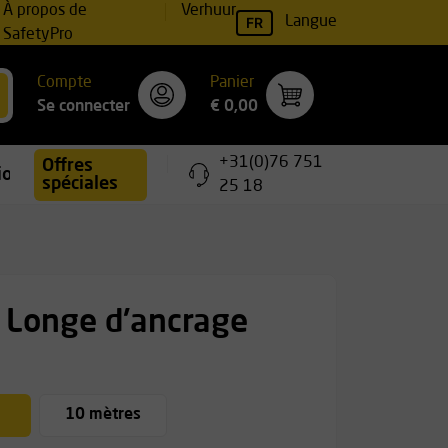
À propos de
Verhuur
FR
Langue
SafetyPro
Compte
Panier
Se connecter
€ 0,00
+31(0)76 751
Offres
ions
spéciales
25 18
 Longe d'ancrage
10 mètres