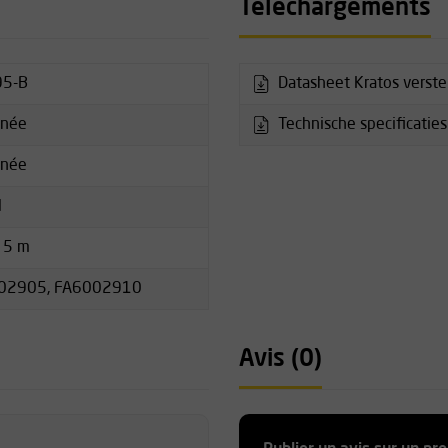
Téléchargements
95-B
Datasheet Kratos verste
nnée
Technische specificaties
nnée
N
 5 m
02905, FA6002910
Avis (0)