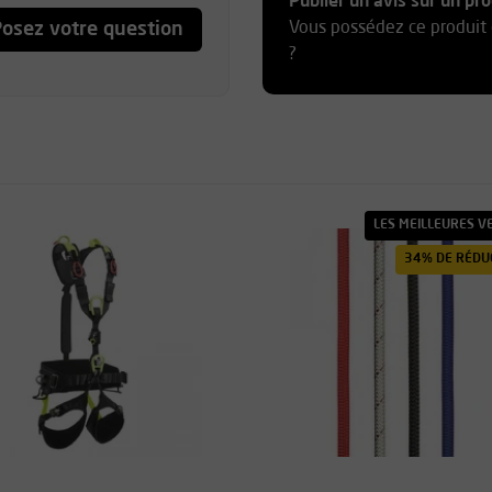
Publier un avis sur un pro
osez votre question
Vous possédez ce produit 
?
LES MEILLEURES V
34% DE RÉDU