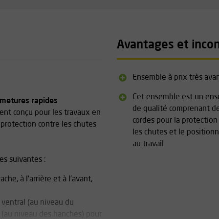
Avantages et inco
Ensemble à prix très av
Cet ensemble est un en
rmetures rapides
de qualité comprenant d
ent conçu pour les travaux en
cordes pour la protection
 protection contre les chutes
les chutes et le positio
au travail
es suivantes :
he, à l'arrière et à l'avant,
 ventral (au niveau du
x (au niveau des hanches) pour