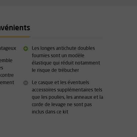
nvénients
antageux
Les longes antichute doubles
fournies sont un modèle
semble
élastique qui réduit notamment
es
le risque de trébucher
 contre
nnement
Le casque et les éventuels
accessoires supplémentaires tels
que les poulies, les anneaux et la
corde de levage ne sont pas
inclus dans ce kit