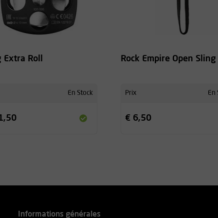
 kg
ecommandons le
Kask
 Extra Roll
Rock Empire Open Sling
ou sans boucles à fermeture
En Stock
Prix
En 
1,50
€ 6,50
jambe 50 - 75 cm
ambe 50 - 75 cm
vantage tarifaire très
éparément.
étaillées des différents
la rubrique
Informations générales