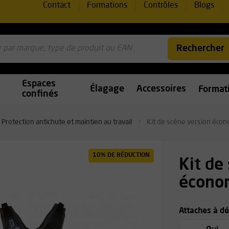
Contact
Formations
Contrôles
Blogs
Rechercher
Espaces
Élagage
Accessoires
Format
confinés
Protection antichute et maintien au travail
Kit de scène version éco
10% DE RÉDUCTION
Kit de
écono
Attaches à d