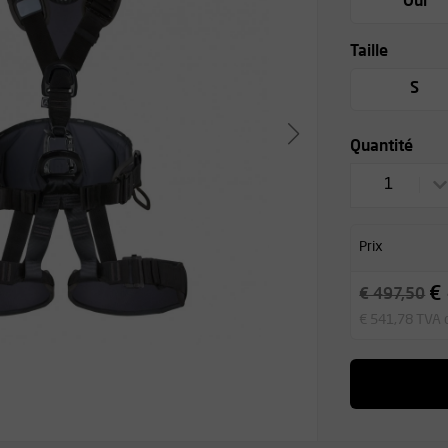
Oui
Taille
S
Quantité
1
Prix
€
€ 497,50
€ 541,78 TVA 