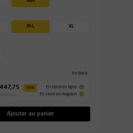
Non
M-L
XL
En Stock
 447,75
En stock en ligne
-10%
En stock en magasin
comprise
Ajouter au panier