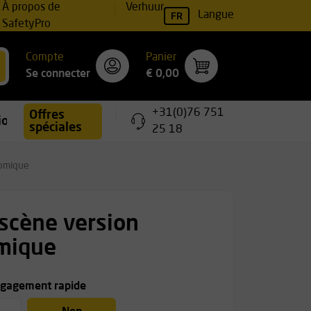
À propos de
Verhuur
FR
Langue
SafetyPro
Compte
Panier
Se connecter
€ 0,00
+31(0)76 751
Offres
ions
spéciales
25 18
nomique
 scène version
mique
égagement rapide