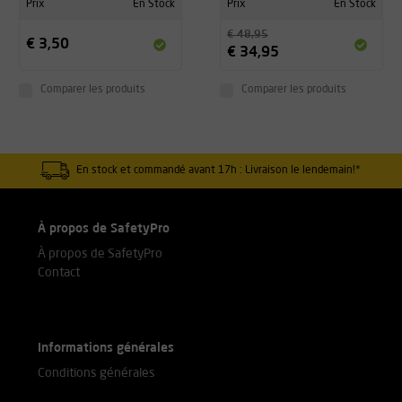
Prix
En Stock
Prix
En Stock
€ 48,95
€ 3,50
€ 34,95
Comparer les produits
Comparer les produits
En stock et commandé avant 17h : Livraison le lendemain!*
À propos de SafetyPro
À propos de SafetyPro
Contact
Informations générales
Conditions générales