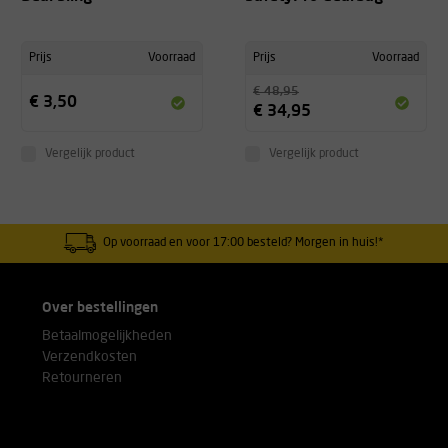
Prijs
Voorraad
Prijs
Voorraad
€ 48,95
€ 3,50
€ 34,95
Vergelijk product
Vergelijk product
Op voorraad en voor 17:00 besteld? Morgen in huis!*
Over bestellingen
Betaalmogelijkheden
Verzendkosten
Retourneren