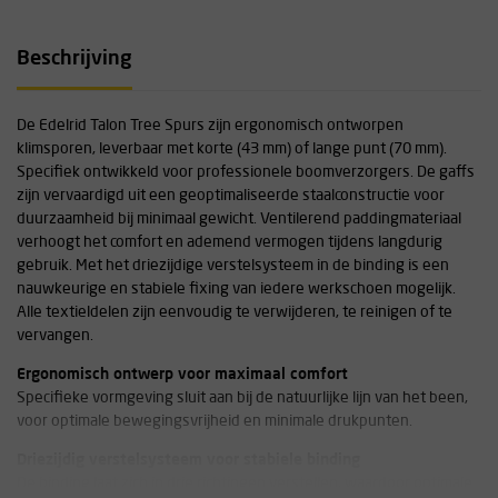
Beschrijving
De Edelrid Talon Tree Spurs zijn ergonomisch ontworpen
klimsporen, leverbaar met korte (43 mm) of lange punt (70 mm).
Specifiek ontwikkeld voor professionele boomverzorgers. De gaffs
zijn vervaardigd uit een geoptimaliseerde staalconstructie voor
duurzaamheid bij minimaal gewicht. Ventilerend paddingmateriaal
verhoogt het comfort en ademend vermogen tijdens langdurig
gebruik. Met het driezijdige verstelsysteem in de binding is een
nauwkeurige en stabiele fixing van iedere werkschoen mogelijk.
Alle textieldelen zijn eenvoudig te verwijderen, te reinigen of te
vervangen.
Ergonomisch ontwerp voor maximaal comfort
Specifieke vormgeving sluit aan bij de natuurlijke lijn van het been,
voor optimale bewegingsvrijheid en minimale drukpunten.
Driezijdig verstelsysteem voor stabiele binding
De binding laat zich in drie richtingen verstellen, waardoor optimale