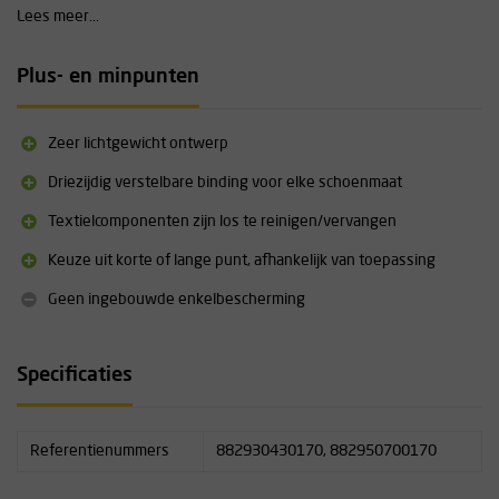
aanpassing is mogelijk aan verschillende schoenen.
Lees meer...
Technische specificaties
Plus- en minpunten
Verkrijgbaar met korte gaff (43 mm) of lange gaff (70 mm)
Duurzame staalconstructie, lichtgewicht ontworpen
Ventilerende mesh-bekleding op het paddingmateriaal
Zeer lichtgewicht ontwerp
Driezijdig verstelbare binding
Textielcomponenten demontabel en wasbaar
Driezijdig verstelbare binding voor elke schoenmaat
Certificering: ASTM F887-16
Textielcomponenten zijn los te reinigen/vervangen
Keuze uit korte of lange punt, afhankelijk van toepassing
Geen ingebouwde enkelbescherming
Specificaties
Referentienummers
882930430170, 882950700170