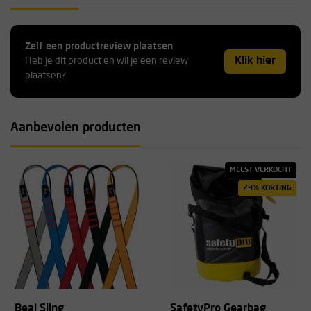
Zelf een productreview plaatsen
Klik hier
Heb je dit product en wil je een review
plaatsen?
Aanbevolen producten
MEEST VERKOCHT
29% KORTING
Beal Sling
SafetyPro Gearbag