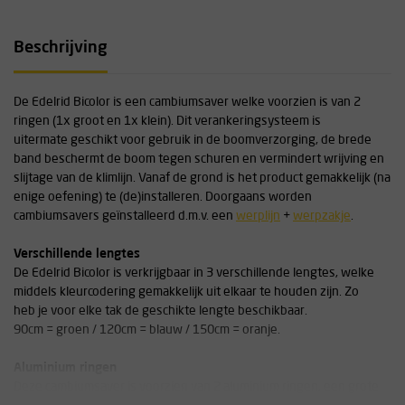
Beschrijving
De Edelrid Bicolor is een cambiumsaver welke voorzien is van 2
ringen (1x groot en 1x klein). Dit verankeringsysteem is
uitermate geschikt voor gebruik in de boomverzorging, de brede
band beschermt de boom tegen schuren en vermindert wrijving en
slijtage van de klimlijn. Vanaf de grond is het product gemakkelijk (na
enige oefening) te (de)installeren. Doorgaans worden
cambiumsavers geïnstalleerd d.m.v. een
werplijn
+
werpzakje
.
Verschillende lengtes
De Edelrid Bicolor is verkrijgbaar in 3 verschillende lengtes, welke
middels kleurcodering gemakkelijk uit elkaar te houden zijn. Zo
heb je voor elke tak de geschikte lengte beschikbaar.
90cm = groen / 120cm = blauw / 150cm = oranje.
Aluminium ringen
Deze cambiumsaver is voorzien van 2 aluminium ringen, een grote