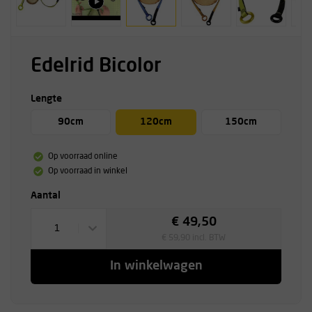
Edelrid Bicolor
Lengte
90cm
120cm
150cm
Op voorraad online
Op voorraad in winkel
Aantal
€ 49,50
1
€ 59,90 incl. BTW
In winkelwagen