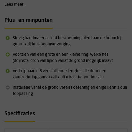
en een kleine. De kleine ring is zwart gekleurd en de grote ring
Lees meer...
heeft de kleur van de betreffende lengte; dus groen, blauw of
oranje (zie hierboven). De kleine ring past
niet
door de grote ring
heen.
Plus- en minpunten
Specificaties:
Stevig bandmateriaal dat bescherming biedt aan de boom bij
Lengte: 90, 120 of 150 cm
gebruik tijdens boomverzorging
Gewicht: 175 / 200 / 229 gram
Breedte: 26mm
Voorzien van een grote en een kleine ring, welke het
Breeksterkte: 25 kN
(de)installeren van lijnen vanaf de grond mogelijk maakt
Afmetingen grote ring: binnenkant 40mm / buitenkant 64mm
Verkrijgbaar in 3 verschillende lengtes, die door een
Afmetingen kleine ring: binnenkant 28mm / buitenkant 53mm
kleurcodering gemakkelijk uit elkaar te houden zijn
Installatie vanaf de grond vereist oefening en enige kennis qua
toepassing
Specificaties