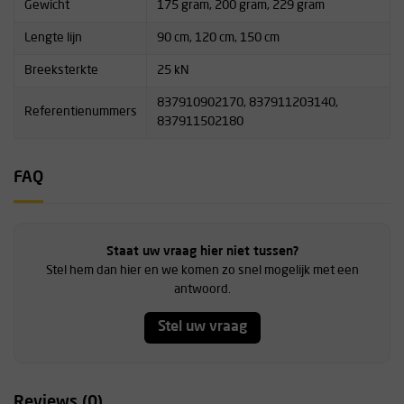
Gewicht
175 gram, 200 gram, 229 gram
Lengte lijn
90 cm, 120 cm, 150 cm
Breeksterkte
25 kN
837910902170, 837911203140,
Referentienummers
837911502180
FAQ
Staat uw vraag hier niet tussen?
Stel hem dan hier en we komen zo snel mogelijk met een
antwoord.
Stel uw vraag
Reviews (0)