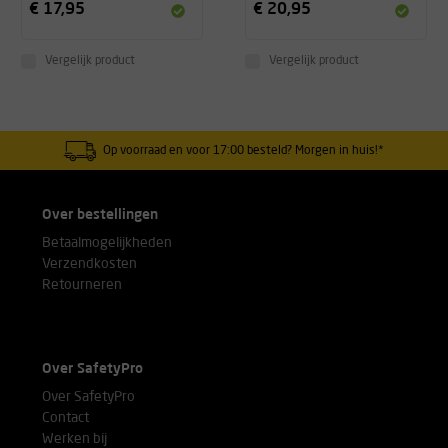
€ 17,95
€ 20,95
Vergelijk product
Vergelijk product
Op voorraad en voor 17:00 besteld? Morgen in huis!*
Over bestellingen
Betaalmogelijkheden
Verzendkosten
Retourneren
Over SafetyPro
Over SafetyPro
Contact
Werken bij