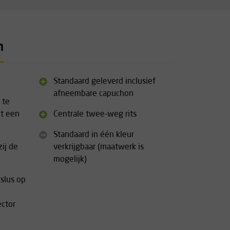
n
g
Standaard geleverd inclusief
afneembare capuchon
 te
t een
Centrale twee-weg rits
Standaard in één kleur
ij de
verkrijgbaar (maatwerk is
mogelijk)
slus op
ector