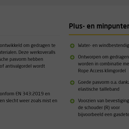
Plus- en minpunte
 ontwikkeld om gedragen te
Water- en windbestendi
terialen. Deze werkoveralls
Ontworpen om gedragen
tische pasvorm hebben
worden in combinatie me
of antivalgordel wordt
Rope Access klimgordel
Goede pasvorm o.a. dankz
elastische tailleband
d conform EN 343:2019 en
n slecht weer zoals mist en
Voorzien van bevestiging
de schouder (R) voor
bijvoorbeeld een gasdet