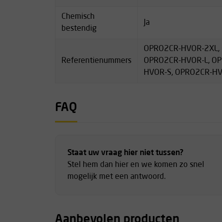
benen en schouders
Chemisch
Ja
Beenstukken hebben ter hoogte van de enkels e
bestendig
met klittenband) om de overall met werksch
5-draads veiligheidssteek op cruciale naden
OPRO2CR-HVOR-2XL,
Referentienummers
OPRO2CR-HVOR-L, O
Datasheet en maattabel
HVOR-S, OPRO2CR-H
Onder het kopje
Downloads
staan twee datashee
omtrent deze twee modellen Rope Access werko
maattabel
FAQ
Staat uw vraag hier niet tussen?
Stel hem dan hier en we komen zo snel
mogelijk met een antwoord.
Aanbevolen producten