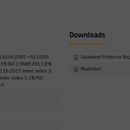
 dmv ritssluiting
Downloads
ind en regen
voorzien t.b.v. bijvoorbeeld
 13034:2005 +A1:2009
Datasheet Protector Rop
, EN ISO 13688:2013 (EN
lep, ritssluiting en
Maattabel
116:2015 Inner: index 3,
ter: index 1, EN ISO
ttenbandsluiting
16
natie met een Rope Access
, veiligheidsklep, rits en
al
m
ende striping op armen,