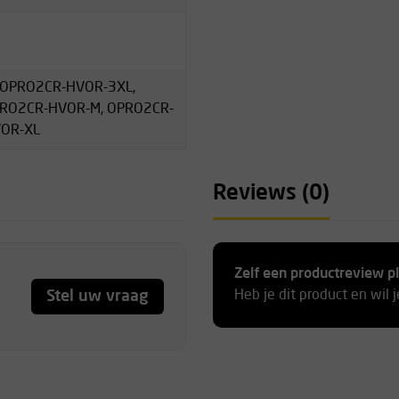
en ritssluiting (incl flap
oenen aan te kunnen trekken
 OPRO2CR-HVOR-3XL,
PRO2CR-HVOR-M, OPRO2CR-
VOR-XL
ts met overzichtelijke info
veralls en de bijbehorende
Reviews (0)
Zelf een productreview p
Stel uw vraag
Heb je dit product en wil 