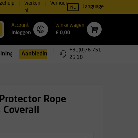
zehulp
Werken
Verhuur
NL
Language
bij
Account
Winkelwagen
Inloggen
€ 0,00
+31(0)76 751
ainingen
Aanbiedingen
25 18
Protector Rope
 Coverall