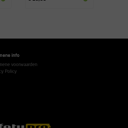
mene info
mene voorwaarden
cy Policy