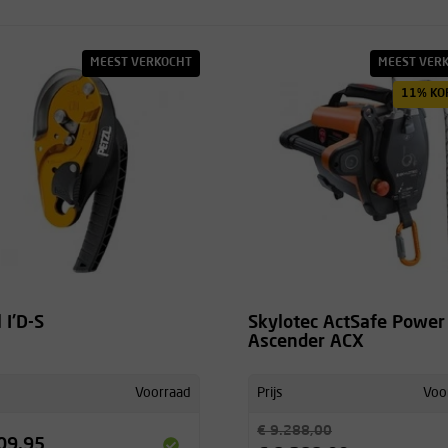
MEEST VERKOCHT
MEEST VER
11% KO
 I'D-S
Skylotec ActSafe Power
Ascender ACX
Voorraad
Prijs
Voo
€ 9.288,00
09,95