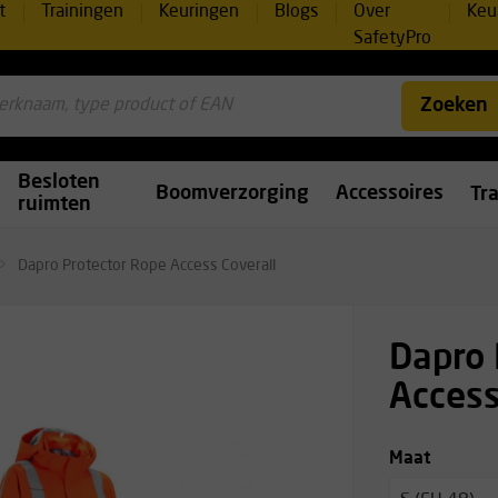
t
Trainingen
Keuringen
Blogs
Over
Keu
SafetyPro
Zoeken
Besloten
Boomverzorging
Accessoires
Tr
ruimten
Dapro Protector Rope Access Coverall
Dapro 
Access
Maat