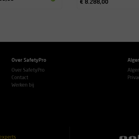
€ 8.288,00
Over SafetyPro
Alge
Over SafetyPro
Alge
Contact
Priva
Werken bij
experts