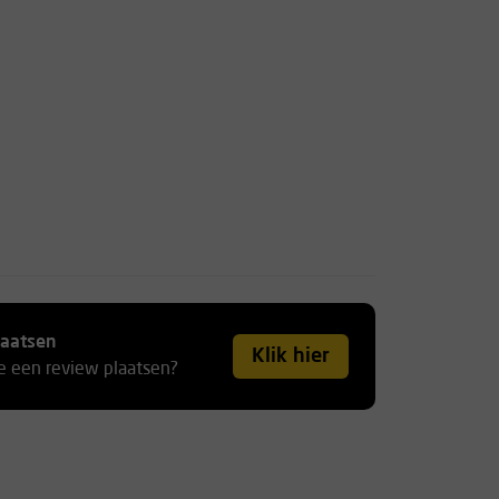
laatsen
Klik hier
je een review plaatsen?