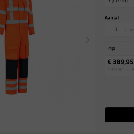
S (EU 48)
Aantal
1
Prijs
€ 389,95
€ 471,84 incl.