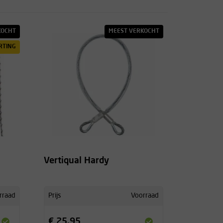
KOCHT
MEEST VERKOCHT
RTING
Vertiqual Hardy
rraad
Prijs
Voorraad
€ 25,95