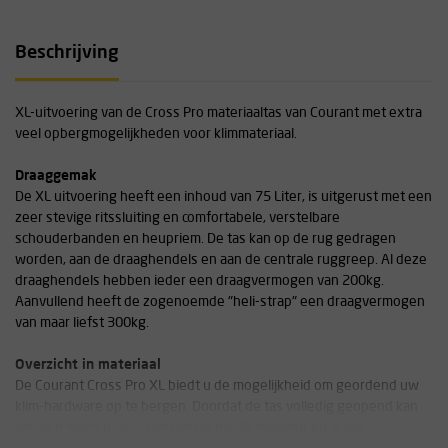
Beschrijving
XL-uitvoering van de Cross Pro materiaaltas van Courant met extra
veel opbergmogelijkheden voor klimmateriaal.
Draaggemak
De XL uitvoering heeft een inhoud van 75 Liter, is uitgerust met een
zeer stevige ritssluiting en comfortabele, verstelbare
schouderbanden en heupriem. De tas kan op de rug gedragen
worden, aan de draaghendels en aan de centrale ruggreep. Al deze
draaghendels hebben ieder een draagvermogen van 200kg.
Aanvullend heeft de zogenoemde "heli-strap" een draagvermogen
van maar liefst 300kg.
Overzicht in materiaal
De Courant Cross Pro XL biedt u de mogelijkheid om geordend uw
klim-hardware op te bergen. Doordat de tas volledig geopend kan
worden heeft u direct en overzichtelijk toegang tot al uw