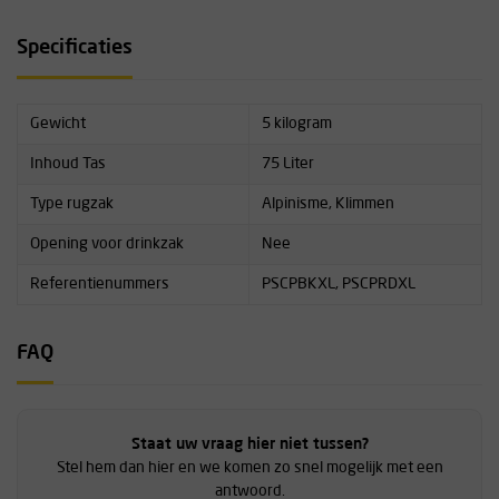
telefoon
Mogelijkheid om aan de schouderstraps aan de voorzijde de
Specificaties
Courant Host- of Rope Bag te bevestigen
Gewicht
5 kilogram
Deze tas wordt helaas zónder inhoud geleverd.
Inhoud Tas
75 Liter
Type rugzak
Alpinisme, Klimmen
Opening voor drinkzak
Nee
Referentienummers
PSCPBKXL, PSCPRDXL
FAQ
Staat uw vraag hier niet tussen?
Stel hem dan hier en we komen zo snel mogelijk met een
antwoord.