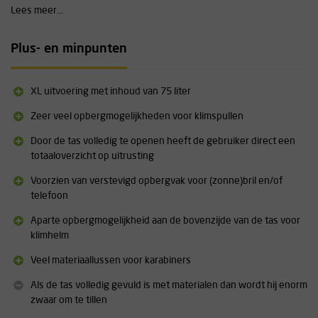
klimspullen.
Lees meer...
Veel opbergmogelijkheden
De Courant Cross Pro biedt veel verschillende mogelijkheden om uw
Plus- en minpunten
klimuitrusting op te bergen.
Binnenzijde tas:
XL uitvoering met inhoud van 75 liter
6 opbergvakken aan de zijkanten
Zeer veel opbergmogelijkheden voor klimspullen
1 opbergvak is toegankelijk van buitenaf (zonder de volledige tas
Door de tas volledig te openen heeft de gebruiker direct een
te hoeven openen)
totaaloverzicht op uitrusting
29 lussen voor bevestiging karabiners
2 straps om touw en klimgordel op zijn plek te houden
Voorzien van verstevigd opbergvak voor (zonne)bril en/of
2 transparante opbergvakken voor documentatie
telefoon
Buitenzijde tas:
Aparte opbergmogelijkheid aan de bovenzijde van de tas voor
klimhelm
1 x speciaal opbergvak voor helm aan bovenzijde tas
5 x lus voor bevestiging karabiners
Veel materiaallussen voor karabiners
4 x extra sterk bevestigingspunt voor overige materialen
1 x transparant vak voor bijvoorbeeld naamkaart
Als de tas volledig gevuld is met materialen dan wordt hij enorm
2 x opbergmogelijkheid voor bijvoorbeeld drinkfles
zwaar om te tillen
1 x verstevigd opbergvak voor bijvoorbeeld (zonne)bril en/of