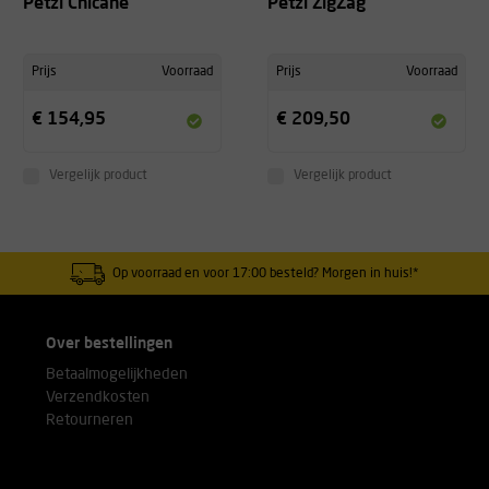
Petzl Chicane
Petzl ZigZag
Prijs
Voorraad
Prijs
Voorraad
€ 154,95
€ 209,50
Vergelijk product
Vergelijk product
Op voorraad en voor 17:00 besteld? Morgen in huis!*
Over bestellingen
Betaalmogelijkheden
Verzendkosten
Retourneren