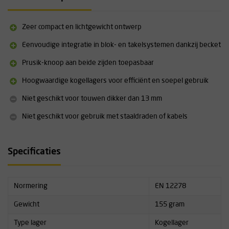
Efficiëntie: 92% (afgesloten kogellagers)
Materiaal: Aluminiumlegering (huis en wielen), roestvrijstalen as
Hoofdaansluiting biedt ruimte aan 2 karabiners
Zeer compact en lichtgewicht ontwerp
Becket (onderste aansluiting) aanwezig
Gewicht: 155 g
Eenvoudige integratie in blok- en takelsystemen dankzij becket
WLL (Werkbelasting): 7 kN
Prusik-knoop aan beide zijden toepasbaar
MBL (Minimale breekbelasting): 26 kN
EN 12278 gecertificeerd
Hoogwaardige kogellagers voor efficiënt en soepel gebruik
Afmetingen: 61 x 26 x 14 x 28 x 49 mm (diverse maten
aansluitpunten)
Niet geschikt voor touwen dikker dan 13 mm
Productnummer: 2157
Niet geschikt voor gebruik met staaldraden of kabels
Specificaties
Normering
EN 12278
Gewicht
155 gram
Type lager
Kogellager