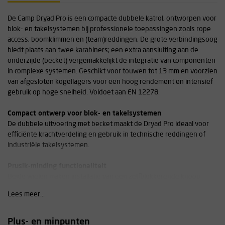
De Camp Dryad Pro is een compacte dubbele katrol, ontworpen voor
blok- en takelsystemen bij professionele toepassingen zoals rope
access, boomklimmen en (team)reddingen. De grote verbindingsoog
biedt plaats aan twee karabiners; een extra aansluiting aan de
onderzijde (becket) vergemakkelijkt de integratie van componenten
in complexe systemen. Geschikt voor touwen tot 13 mm en voorzien
van afgesloten kogellagers voor een hoog rendement en intensief
gebruik op hoge snelheid. Voldoet aan EN 12278.
Compact ontwerp voor blok- en takelsystemen
De dubbele uitvoering met becket maakt de Dryad Pro ideaal voor
efficiënte krachtverdeling en gebruik in technische reddingen of
industriële takelsystemen.
Prusik-minding functionaliteit
Beide wielen maken installatie van een zelfblokkerende knoop
(prusik) mogelijk aan beide zijden, voor extra beveiliging en
Lees meer...
veelzijdige configuraties.
Maximale touwdiameter: 13 mm
Plus- en minpunten