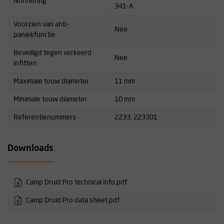
Normering
341-A
Voorzien van anti-
Nee
paniekfunctie
Beveiligd tegen verkeerd
Nee
infitten
Maximale touw diameter
11 mm
Minimale touw diameter
10 mm
Referentienummers
2233, 223301
Downloads
Camp Druid Pro technical info.pdf
Camp Druid Pro data sheet.pdf