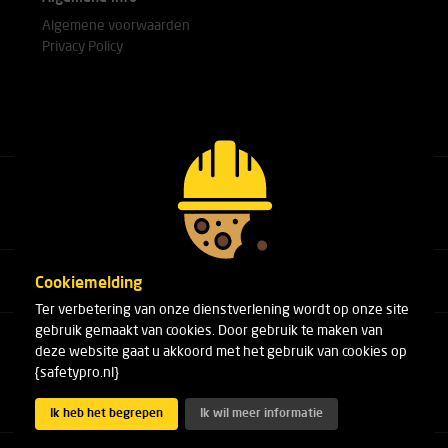
Algemene voorwaarden
Privacy Policy
Bel met onze experts
+31(0)76 751 25 18
Cookiemelding
Ter verbetering van onze dienstverlening wordt op onze site
gebruik gemaakt van cookies. Door gebruik te maken van
Arduinstraat 20
deze website gaat u akkoord met het gebruik van cookies op
4827 HK Breda
{safetypro.nl}
Telefoon:
+31(0)76 751 25 18
E-mail:
info@safetypro.nl
Ik heb het begrepen
Ik wil meer informatie