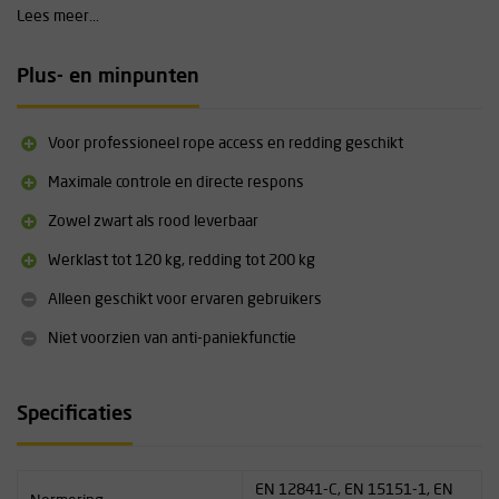
Lees meer...
Technische specificaties
Geschikt voor touwdiameter: 10–11 mm kernmanteltouw (sta­
Plus- en minpunten
tisch/low-stretch)
Maximale afdaalsnelheid: 2 m/s
Maximale werklast: 120 kg (reddingsconfiguratie tot 200 kg)
Voor professioneel rope access en redding geschikt
Maximale afdaalhoogte: 100 m
Type: afdaalapparaat zonder anti-paniekfunctie (geschikt voor
Maximale controle en directe respons
experts)
Zowel zwart als rood leverbaar
Certificeringen: EN 12841C:2006, EN 341/2A:2011, EN 15151-
1:2012
Werklast tot 120 kg, redding tot 200 kg
Kleur: zwart of rood geanodiseerd
Alleen geschikt voor ervaren gebruikers
Niet voorzien van anti-paniekfunctie
Specificaties
EN 12841-C, EN 15151-1, EN