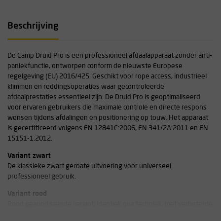
Beschrijving
De Camp Druid Pro is een professioneel afdaalapparaat zonder anti-
paniekfunctie, ontworpen conform de nieuwste Europese
regelgeving (EU) 2016/425. Geschikt voor rope access, industrieel
klimmen en reddingsoperaties waar gecontroleerde
afdaalprestaties essentieel zijn. De Druid Pro is geoptimaliseerd
voor ervaren gebruikers die maximale controle en directe respons
wensen tijdens afdalingen en positionering op touw. Het apparaat
is gecertificeerd volgens EN 12841C:2006, EN 341/2A:2011 en EN
15151-1:2012.
Variant zwart
De klassieke zwart gecoate uitvoering voor universeel
professioneel gebruik.
Variant rood
Rood geanodiseerde variant, identiek qua techniek, met verbeterde
zichtbaarheid op de werkplek.