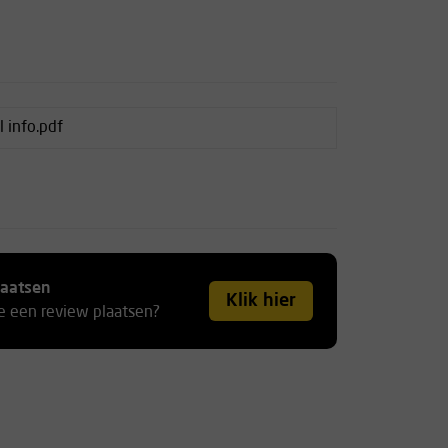
 info.pdf
laatsen
Klik hier
je een review plaatsen?