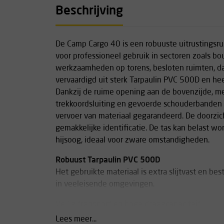
Beschrijving
De Camp Cargo 40 is een robuuste uitrustingsru
voor professioneel gebruik in sectoren zoals bou
werkzaamheden op torens, besloten ruimten, dak
vervaardigd uit sterk Tarpaulin PVC 500D en hee
Dankzij de ruime opening aan de bovenzijde, m
trekkoordsluiting en gevoerde schouderbanden i
vervoer van materiaal gegarandeerd. De doorzic
gemakkelijke identificatie. De tas kan belast w
hijsoog, ideaal voor zware omstandigheden.
Robuust Tarpaulin PVC 500D
Het gebruikte materiaal is extra slijtvast en be
in veeleisende omgevingen.
Veilig transport en hoge draagcapaciteit
De Cargo 40 is voorzien van gevoerde schouderb
Lees meer...