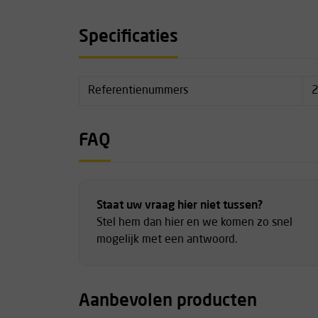
50 kg), interne trekkoordsluiting, en metalen h
veiligheid en gebruiksgemak.
Specificaties
Inhoud: 40 liter
Materiaal: Tarpaulin PVC 500D
Gewicht: 950 gram
Referentienummers
2
Afmetingen: ø 32 x 55 cm
Ruime opening aan de bovenzijde
Metalen haakgesp met interne trekkoordsluit
FAQ
Gevoerde schouderbanden
Hijshandvat belastbaar tot 50 kg
Doorzichtig labelvak
Binnenvak met rits in het bovencompartimen
Staat uw vraag hier niet tussen?
Lussen voor touwbevestiging
Stel hem dan hier en we komen zo snel
mogelijk met een antwoord.
Aanbevolen producten