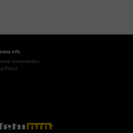
mene info
mene voorwaarden
cy Policy