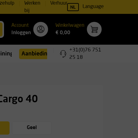
zehulp
Werken
Verhuur
NL
Language
bij
Account
Winkelwagen
Inloggen
€ 0,00
+31(0)76 751
ainingen
Aanbiedingen
25 18
Cargo 40
Geel