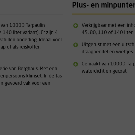
Plus- en minpunte
l van 1000D Tarpaulin
Verkrijgbaar met een inh
40 liter variant). Er zijn 4
45, 80, 110 of 140 liter
chillen onderling. Ideaal voor
Uitgerust met een uitsch
p of als reiskoffer.
draaghendel en wieltjes
Gemaakt van 1000D Tarp
serie van Berghaus. Met een
waterdicht en gecoat
eenpersoons klimset. In de tas
en gevoerd vak voor een
chikt voor een medium / grote