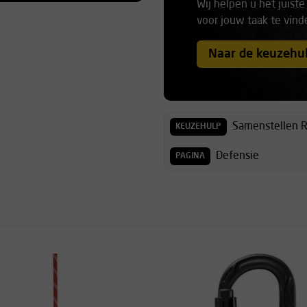
Wij helpen u het juiste
 groote rol duffel. Net als de
voor jouw taak te vind
e opties / mogelijkheden als
e tas niet voorzien van een
Naar de keuzehu
 al hoog genoeg is, kan deze
rdeel hiervan is dat de tas
Samenstellen R
KEUZEHULP
Defensie
PAGINA