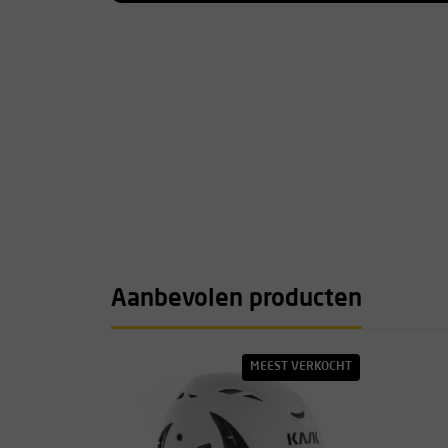
Gladius Wheel 140 liter
Met een inhoud van maarliefst 140 liter is dit de
110 liter variant beschikt deze tas over dezelfd
de variant van 80 liter. Als enige afwijking is d
telescopisch handvat. Omdat de tas van zichzelf
aan het handvat voortgetrokken worden. Het voo
lichter is dan de variant van 110 liter.
Afmetingen: 90 x 45 x 38 cm
Gewicht: 6350 gram
Aanbevolen producten
MEEST VERKOCHT