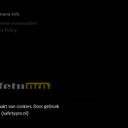
mene info
mene voorwaarden
cy Policy
akt van cookies. Door gebruik
{safetypro.nl}