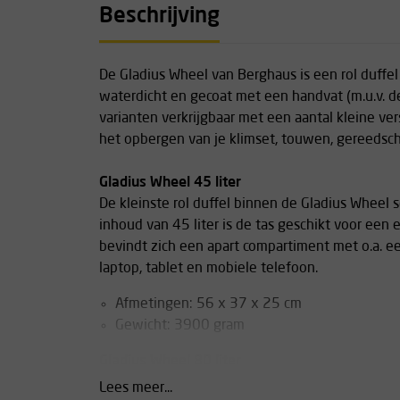
Beschrijving
De Gladius Wheel van Berghaus is een rol duffe
waterdicht en gecoat met een handvat (m.u.v. de 1
varianten verkrijgbaar met een aantal kleine vers
het opbergen van je klimset, touwen, gereedscha
Gladius Wheel 45 liter
De kleinste rol duffel binnen de Gladius Wheel 
inhoud van 45 liter is de tas geschikt voor een 
bevindt zich een apart compartiment met o.a. e
laptop, tablet en mobiele telefoon.
Afmetingen: 56 x 37 x 25 cm
Gewicht: 3900 gram
Gladius Wheel 80 liter
Met een inhoud van 80 liter is deze duffel ges
Lees meer...