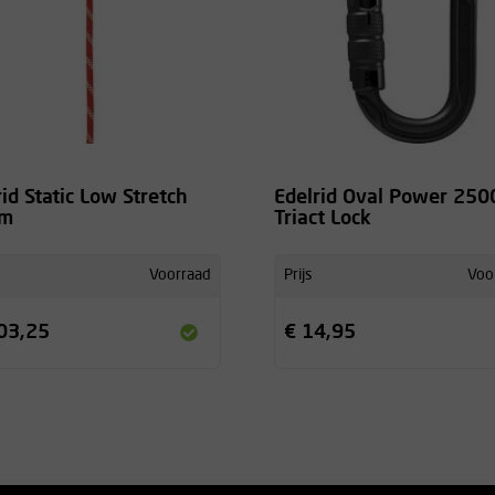
rid Static Low Stretch
Edelrid Oval Power 2500
m
Triact Lock
Voorraad
Prijs
Voo
03,25
€ 14,95