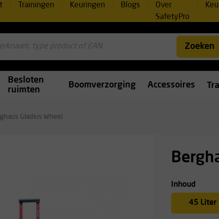
t
Trainingen
Keuringen
Blogs
Over
Keu
SafetyPro
Zoeken
Besloten
Boomverzorging
Accessoires
Tr
ruimten
ghaus Gladius Wheel
Bergha
Inhoud
45 Liter