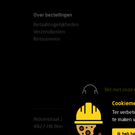
Over bestellingen
Betaalmogelijkheden
Verzendkosten
Retourneren
Bel met onze 
+31(0)76 7
Cookieme
Ter verbet
Arduinstraat 20
Telefoon:
+31(0)76 751 25
te maken v
4827 HK Breda
E-mail:
info@safetypro.nl
Ik heb h