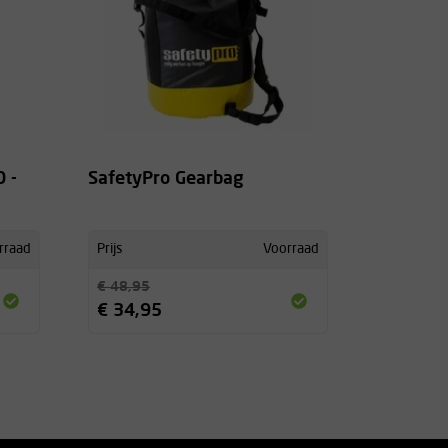
 -
SafetyPro Gearbag
rraad
Prijs
Voorraad
€ 48,95
€ 34,95