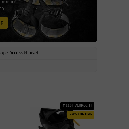
 product
en.
lp
ope Access klimset
MEEST VERKOCHT
29% KORTING