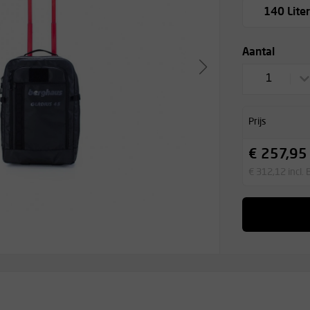
140 Lite
Aantal
1
Prijs
€ 257,95
€ 312,12 incl.