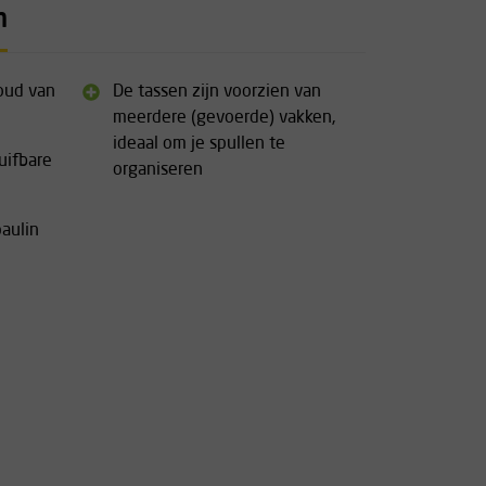
n
oud van
De tassen zijn voorzien van
meerdere (gevoerde) vakken,
ideaal om je spullen te
uifbare
organiseren
aulin