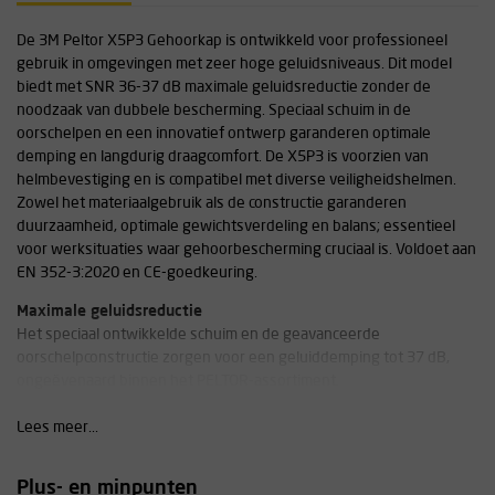
De 3M Peltor X5P3 Gehoorkap is ontwikkeld voor professioneel
gebruik in omgevingen met zeer hoge geluidsniveaus. Dit model
biedt met SNR 36-37 dB maximale geluidsreductie zonder de
noodzaak van dubbele bescherming. Speciaal schuim in de
oorschelpen en een innovatief ontwerp garanderen optimale
demping en langdurig draagcomfort. De X5P3 is voorzien van
helmbevestiging en is compatibel met diverse veiligheidshelmen.
Zowel het materiaalgebruik als de constructie garanderen
duurzaamheid, optimale gewichtsverdeling en balans; essentieel
voor werksituaties waar gehoorbescherming cruciaal is. Voldoet aan
EN 352-3:2020 en CE-goedkeuring.
Maximale geluidsreductie
Het speciaal ontwikkelde schuim en de geavanceerde
oorschelpconstructie zorgen voor een geluiddemping tot 37 dB,
ongeëvenaard binnen het PELTOR-assortiment.
Optimale gewichtsverdeling en draagcomfort
Lees meer...
Ondanks de grotere oorschelpen blijft het gewicht laag (353 g) en is
er een uitstekende balans, waardoor comfort behouden blijft tijdens
Plus- en minpunten
langdurig gebruik.