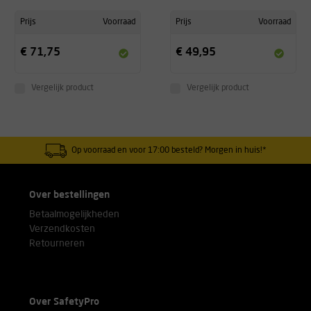
Prijs
Voorraad
Prijs
Voorraad
€ 71,75
€ 49,95
Vergelijk product
Vergelijk product
Op voorraad en voor 17:00 besteld? Morgen in huis!*
Over bestellingen
Betaalmogelijkheden
Verzendkosten
Retourneren
Over SafetyPro