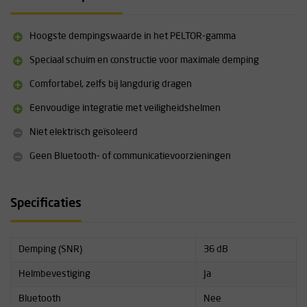
Geluidsdemping SNR: 36-37 dB (H=36, M=35, L=27)
Model: Helmbevestiging (P5)
Hoogste dempingswaarde in het PELTOR-gamma
Gewicht: 353 g
Speciaal schuim en constructie voor maximale demping
Materiaal oorschelpen: ABS-kunststof, buitenschelp TPU
Certificering: EN 352-3:2020, CE
Comfortabel, zelfs bij langdurig dragen
Aanbevolen sectoren: Mijnbouw, farmaceutisch, transport, bouw
Aanbevolen toepassingen: Schuren, lassen, assemblage, sloop,
Eenvoudige integratie met veiligheidshelmen
onderhoud, slijpen
Niet elektrisch geïsoleerd
Productkleur: Zwart
Bestemd voor gebruik met veiligheidshelm
Geen Bluetooth- of communicatievoorzieningen
Geen elektrische isolatie, geen Bluetooth, geen communicatie
Specificaties
Demping (SNR)
36 dB
Helmbevestiging
Ja
Bluetooth
Nee