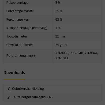
Rekpercentage
3 %
Percentage mantel
35 %
Percentage kern
65 %
Krimppercentage (éénmalig)
4 %
Touwdiameter
11 mm
Gewicht per meter
75 gram
7360935, 7360940, 7360944,
Referentienummers
7361011
Downloads
Gebuikershandleiding
Teufelberger catalogus (EN)