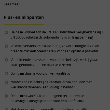
vervangbare voering zowel op als rondom het hoofd. De voering is
Lees meer...
gemakkelijk te vervangen, droogt snel en verhoogd het comfort. In
plaats van een klittenband bevestiging zit de voering vast met
Plus- en minpunten
kleine drukknopjes.
Uit te breiden met accessoires
Er zijn diverse accessoires verkrijgbaar voor de Kask Zenith X Air. Zo
De helm voldoet aan de EN 397 (industriële veiligheidshelm) +
zijn er verschillende soorten vizieren en is er de mogelijkheid om
EN 50365 (elektrisch isolerende helm bij laagspanning)
gehoorkappen rechtstreeks op de helm te bevestigen. Hierdoor
Volledig verstelbare maatvoering; zowel in hoogte als in de
kan de helm helemaal samengesteld worden naar je persoonlijke
breedte met een breed bereik voor een optimale pasvorm
voorkeur.
Verschillende accessoires voor deze helm zijn verkrijgbaar
Specificaties:
zoals gehoorkappen en diverse vizieren
Verstelbare kinband van eco-leer
De helmschaal is voorzien van ventilatie
Breed maatbereik van 52 t/m 63 cm
Verkrijgbaar in diverse kleuren
Maatvoering is dankzij de centrale draaiknop -ook met
werkhandschoenen- eenvoudig instelbaar
Meer informatie omtrent dit product vindt u terug onder
"downloads".
De helmen van Kask hebben geen rechtstreekse
bevestigingsmogelijkheden voor een hoofdlamp
Het dragen van een geventileerde helm is niet altijd