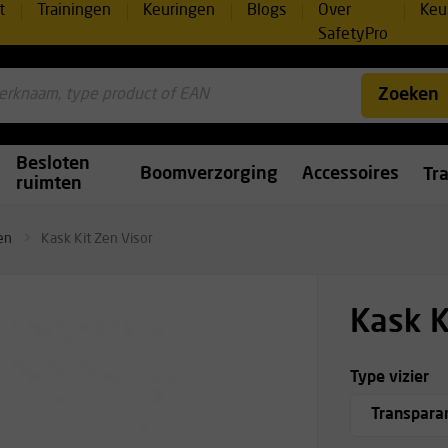
t
Trainingen
Keuringen
Blogs
Over
Keu
SafetyPro
Zoeken
Besloten
Boomverzorging
Accessoires
Tr
ruimten
en
Kask Kit Zen Visor
Kask K
Type vizier
Transpara