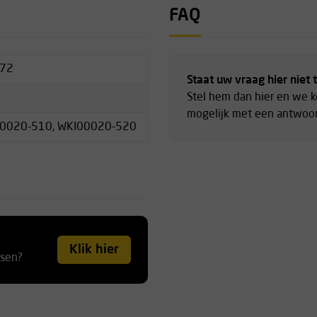
FAQ
172
Staat uw vraag hier niet 
Stel hem dan hier en we 
mogelijk met een antwoor
00020-510, WKI00020-520
lver mirror (zonwerend)
(smoke, silver mirror), ANSI
Klik hier
tsen?