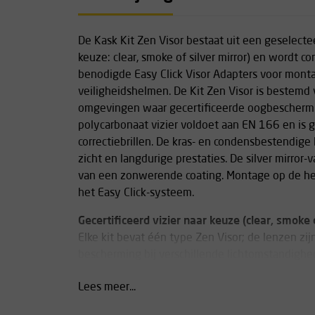
De Kask Kit Zen Visor bestaat uit een geselectee
keuze: clear, smoke of silver mirror) en wordt 
benodigde Easy Click Visor Adapters voor monta
veiligheidshelmen. De Kit Zen Visor is bestemd v
omgevingen waar gecertificeerde oogbeschermin
polycarbonaat vizier voldoet aan EN 166 en is g
correctiebrillen. De kras- en condensbestendig
zicht en langdurige prestaties. De silver mirror-
van een zonwerende coating. Montage op de helm
het Easy Click-systeem.
Gecertificeerd vizier naar keuze (clear, smoke o
Elke kit bevat één type Zen Visor; de lenzen zi
bescherming bij verschillende lichtomstandighe
Snelle, veilige bevestiging met Easy Click Ada
Lees meer...
Adapters inbegrepen voor directe montage op al