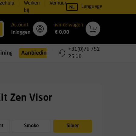
zehulp
Werken
Verhuur
NL
Language
bij
Account
Winkelwagen
Inloggen
€ 0,00
+31(0)76 751
ainingen
Aanbiedingen
25 18
it Zen Visor
nt
Smoke
Silver