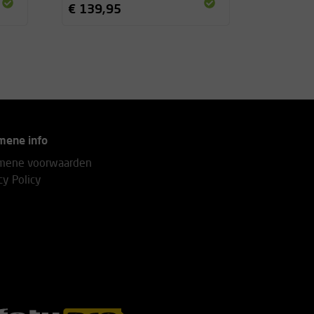
€ 139,95
mene info
mene voorwaarden
cy Policy