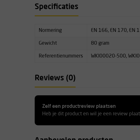
eenvoudig te wisselen.
Specificaties
Technische specificaties
Materiaal: polycarbonaat vizier
Normering
EN 166, EN 170, EN 
Gewicht: 80 g
Lengte: 110 mm
Gewicht
80 gram
Optische klasse: 1
Compatibiliteit: alle Kask Zenith helmen
Referentienummers
WKI00020-500, WKI
Lensopties: clear (helder), smoke (getint), si
Categorie: II
Reviews (0)
Certificering: EN 166, EN 170 (clear), EN 172 
Z87+
Krasbestendige en anti-condens coating
Panoramisch zichtveld
Zelf een productreview plaatsen
Drupbestendige rubberen bovenrand
Heb je dit product en wil je een review plaa
Geschikt voor dragers van correctiebrillen