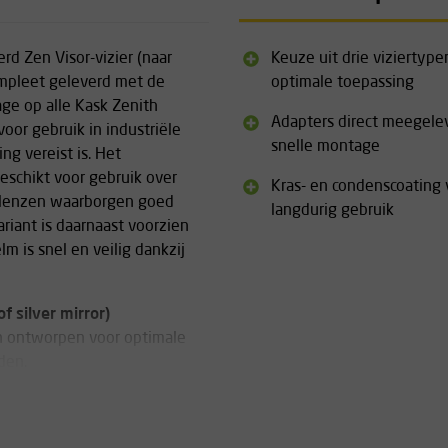
rd Zen Visor-vizier (naar
Keuze uit drie viziertype
compleet geleverd met de
optimale toepassing
ge op alle Kask Zenith
Adapters direct meegele
oor gebruik in industriële
snelle montage
g vereist is. Het
eschikt voor gebruik over
Kras- en condenscoating 
e lenzen waarborgen goed
langdurig gebruik
variant is daarnaast voorzien
 is snel en veilig dankzij
f silver mirror)
jn ontworpen voor optimale
den.
pters
le Kask Zenith helmen. Vizier