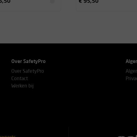
5,50
€ 95,50
Over SafetyPro
Alge
Over SafetyPro
Alge
Contact
Priva
Werken bij