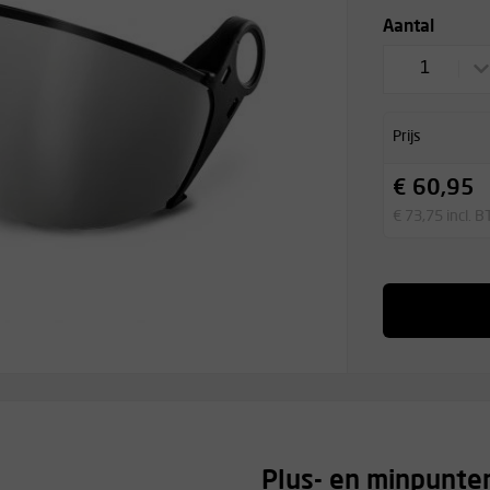
Aantal
1
Prijs
€ 60,95
€ 73,75 incl. 
Plus- en minpunte