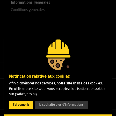
Informations générales
Conditions générales
Appelez nos experts
+31(0)76 751 25 18
Notification relative aux cookies
Afin d'améliorer nos services, notre site utilise des cookies.
Arduinstraat 20
En utilisant ce site web, vous acceptez l'utilisation de cookies
4827 HK Breda
sur {safetypro.nl}.
Téléphone:
+31(0)76 751 25 18
E-mail :
info@safetypro.nl
J'ai compris
Je souhaite plus d'informations.
Copyright 2026 SafetyPro.