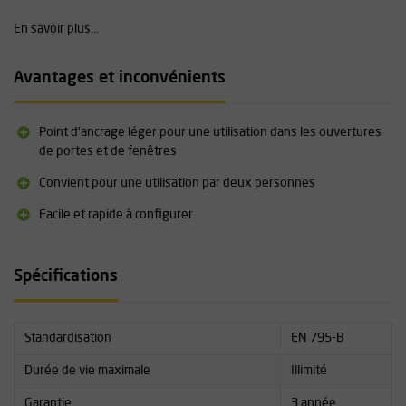
Convient pour une utilisation simultanée par deux personnes
En savoir plus...
Poids de la version standard : 6 kg
Important : le Skylotec Jambtac doit toujours être installé au bas
d'un cadre de fenêtre ou de porte soutenu de part et d'autre par
Avantages et inconvénients
des murs porteurs (13 kN). Si l'ancrage ne repose pas sur un
seuil ou le sol lors de son utilisation, il peut bouger et se
détacher du cadre de la fenêtre ou de la porte.
Point d'ancrage léger pour une utilisation dans les ouvertures
de portes et de fenêtres
Vous trouverez les spécifications techniques détaillées de cet
Convient pour une utilisation par deux personnes
article sous la rubrique « Téléchargements ».
Facile et rapide à configurer
Spécifications
Standardisation
EN 795-B
Durée de vie maximale
Illimité
Garantie
3 année