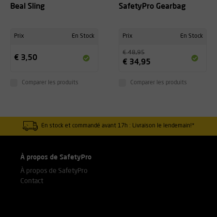
Beal Sling
SafetyPro Gearbag
Prix
En Stock
Prix
En Stock
€ 48,95
€ 3,50
€ 34,95
Comparer les produits
Comparer les produits
En stock et commandé avant 17h : Livraison le lendemain!*
À propos de SafetyPro
À propos de SafetyPro
Contact