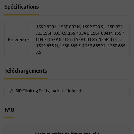
éclair, 1 poche cuisse zippée, 1 poche pour smartphone
Spécifications
(imperméable, fermeture éclair anti-éclaboussures)
Coutures à 3 aiguilles au niveau de l'entrejambe
Marquage CE/UKCA
1SSP 833 L, 1SSP 833 M, 1SSP 833 S, 1SSP 833
XL, 1SSP 833 XS, 1SSP 834 L, 1SSP 834 M, 1SSP
Références
834 S, 1SSP 834 XL, 1SSP 834 XS, 1SSP 835 L,
1SSP 835 M, 1SSP 835 S, 1SSP 835 XL, 1SSP 835
XS
Téléchargements
SIP Climbing Pants, technical info.pdf
FAQ