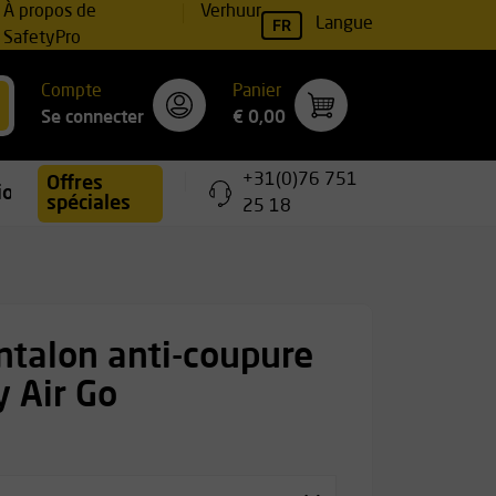
À propos de
Verhuur
FR
Langue
SafetyPro
Compte
Panier
Se connecter
€ 0,00
+31(0)76 751
Offres
ions
spéciales
25 18
ntalon anti-coupure
 Air Go