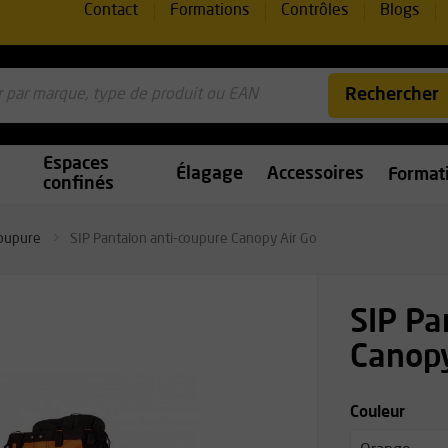
Contact
Formations
Contrôles
Blogs
Rechercher
Espaces
Élagage
Accessoires
Format
confinés
coupure
SIP Pantalon anti-coupure Canopy Air Go
SIP Pa
Canopy
Couleur