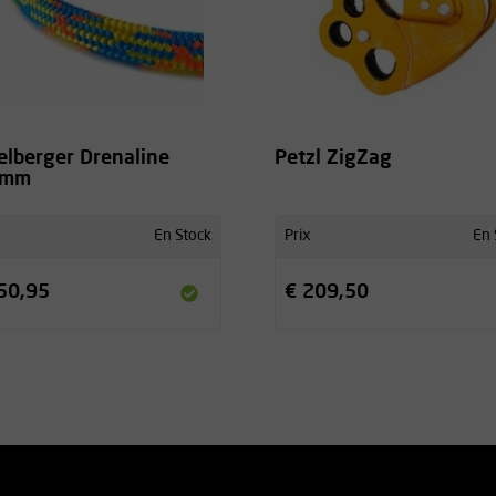
elberger Drenaline
Petzl ZigZag
8mm
En Stock
Prix
En 
50,95
€ 209,50