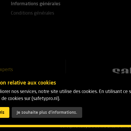
Informations générales
Conditions générales
xperts
51 25 18
ion relative aux cookies
iorer nos services, notre site utilise des cookies. En utilisant ce
5 18
on de cookies sur {safetypro.nl}.
ris
Je souhaite plus d'informations.
SafetyPro fait parti de We Enable Climbe