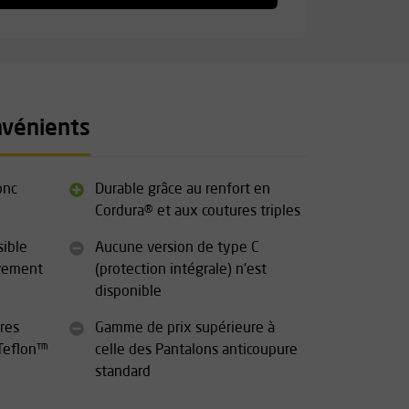
nvénients
onc
Durable grâce au renfort en
Cordura® et aux coutures triples
sible
Aucune version de type C
uvement
(protection intégrale) n'est
disponible
res
Gamme de prix supérieure à
Teflon™
celle des Pantalons anticoupure
standard