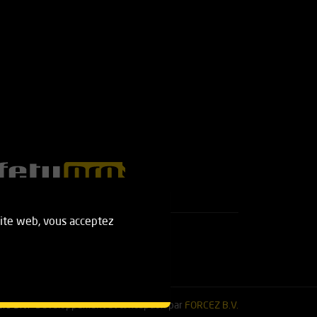
 site web, vous acceptez
rs B.V.
Développement et conception par
FORCEZ B.V.