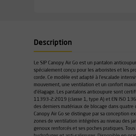
Description
Le SIP Canopy Air Go est un pantalon anticoupur
spécialement conçu pour les arboristes et les pr
corde. Ce modèle est adapté à l'escalade intensi
mouvement, une ventilation et un confort maxi
d'élagage. Les pantalons anticoupure sont certi
11393-2:2019 (classe 1, type A) et EN ISO 1368
des derniers matériaux de blocage dans quatre 
Canopy Air Go se distingue par sa conception e
zones de ventilation intégrées au niveau des ja
genoux renforcés et ses poches pratiques. Tous
hydrofuges et anti-salissures. Disponible en ora