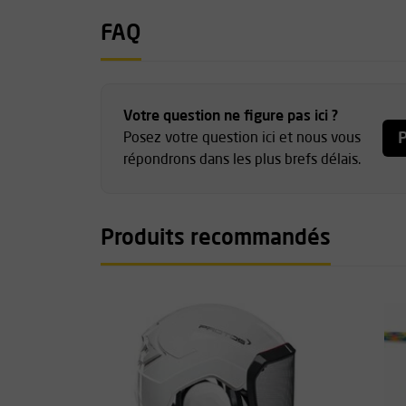
Cinq grandes zones de ventilation
FAQ
Ceinture élastique, points d'attache pour bret
Renforts aux genoux
Quatre couches de protection à l'avant
Guêtres antidérapantes avec crochet métalli
Votre question ne figure pas ici ?
Coutures triples
P
Posez votre question ici et nous vous
Couleur : orange, bordeaux, rouge, kaki, jaune
répondrons dans les plus brefs délais.
Tailles : S, M, L, XL
Produits recommandés