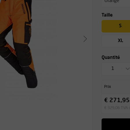
Orange
Taille
S
XL
Quantité
1
Prix
€ 271,95
€ 329,06 TVA 