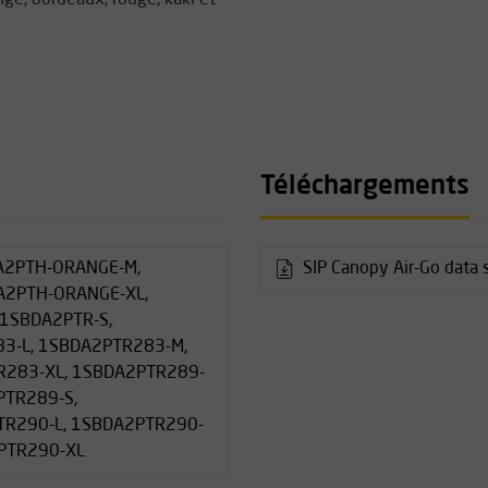
jambes, entrejambe, guêtres
ble assurent une circulation
ement.
Téléchargements
s, extensible), des genoux
 Cordura® allient sécurité et
A2PTH-ORANGE-M,
SIP Canopy Air-Go data 
A2PTH-ORANGE-XL,
 1SBDA2PTR-S,
3-L, 1SBDA2PTR283-M,
ction contre les coupes
R283-XL, 1SBDA2PTR289-
PTR289-S,
les vêtements de travail)
TR290-L, 1SBDA2PTR290-
aflex (polyester/élasthanne),
PTR290-XL
anti-salissures avec Teflon®