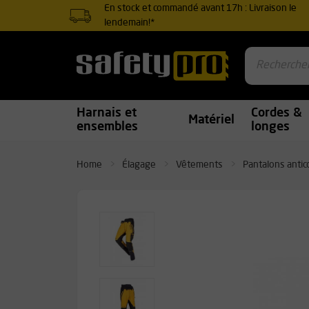
En stock et commandé avant 17h : Livraison le
lendemain!*
Harnais et
Cordes &
Matériel
ensembles
longes
Home
Élagage
Vêtements
Pantalons anti