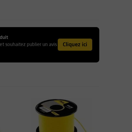
duit
Cliquez ici
et souhaitez publier un avis