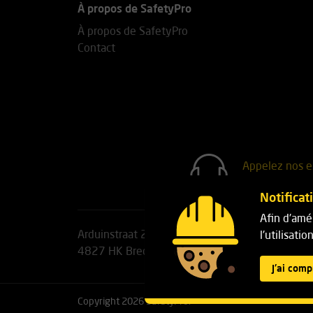
À propos de SafetyPro
À propos de SafetyPro
Contact
Appelez nos e
+31(0)76 7
Notificat
Afin d'amél
Arduinstraat 20
Téléphone:
+31(0)76 751 2
l'utilisati
4827 HK Breda
E-mail :
info@safetypro.nl
J'ai comp
Copyright 2026 SafetyPro.