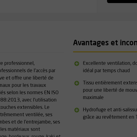
Avantages et inco
e professionnel,
Excellente ventilation, d
ofessionnels de l'accès par
idéal par temps chaud
ve et offre une liberté de
Tissu entièrement exten
maux pour les travaux
pour une liberté de mo
fiés selon les normes EN ISO
maximale
8:2013, avec l'utilisation
couches extensibles. Le
Hydrofuge et anti-salissu
xtrêmement ventilée, ses
grâce au revêtement en 
mbes et de l'entrejambe, ses
 les matériaux sont
nge, bordeaux, rouge, kaki et