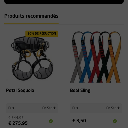
Produits recommandés
20% DE RÉDUCTION
Petzl Sequoia
Beal Sling
Prix
En Stock
Prix
En Stock
€ 344,95
€ 3,50
€ 275,95