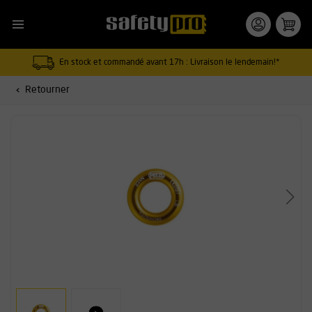
En stock et commandé avant 17h : Livraison le lendemain!*
Retourner