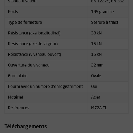
Standardisation
EN 12275, EN 362
Poids
195 gramme
Type de fermeture
Serrure à triact
Résistance (axe longitudinal)
38 kN
Résistance (axe de largeur)
16 kN
Résistance (vivaneau ouvert)
15 kN
Ouverture du vivaneau
22 mm
Formulaire
Ovale
Fourni avec un numéro d'enregistrement
Oui
Matériel
Acier
Références
M72A TL
Téléchargements