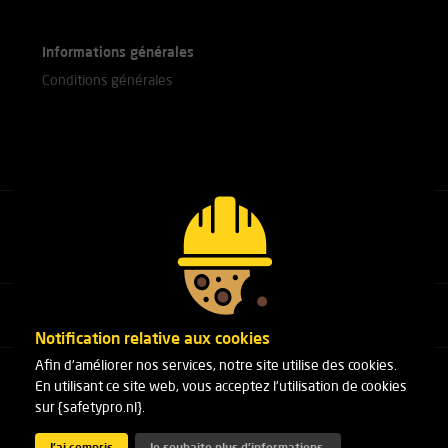
Informations générales
Conditions générales
Appelez nos experts
+31(0)76 751 25 18
Notification relative aux cookies
Afin d'améliorer nos services, notre site utilise des cookies.
Arduinstraat 20
En utilisant ce site web, vous acceptez l'utilisation de cookies
4827 HK Breda
sur {safetypro.nl}.
Téléphone:
+31(0)76 751 25 18
E-mail :
info@safetypro.nl