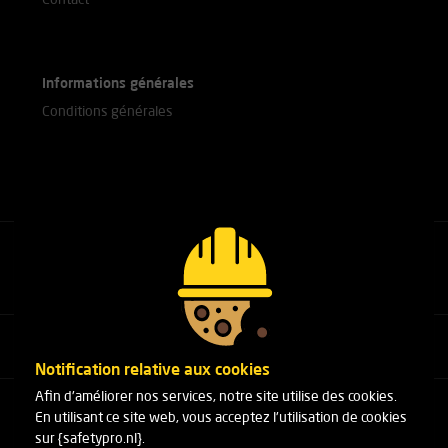
Contact
Informations générales
Conditions générales
Appelez nos experts
+31(0)76 751 25 18
Notification relative aux cookies
Afin d'améliorer nos services, notre site utilise des cookies.
Arduinstraat 20
En utilisant ce site web, vous acceptez l'utilisation de cookies
4827 HK Breda
sur {safetypro.nl}.
Téléphone:
+31(0)76 751 25 18