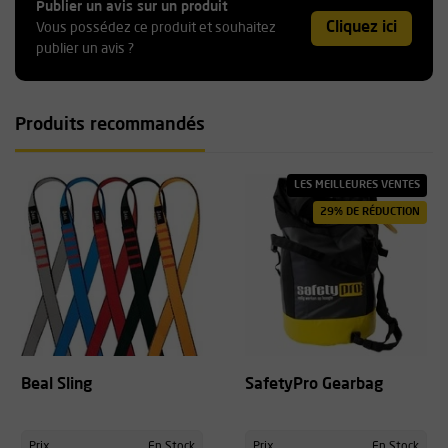
Publier un avis sur un produit
Cliquez ici
Vous possédez ce produit et souhaitez
publier un avis ?
Produits recommandés
LES MEILLEURES VENTES
29% DE RÉDUCTION
Beal Sling
SafetyPro Gearbag
Prix
En Stock
Prix
En Stock