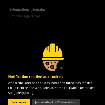
Informations générales
Conditions générales
Appelez nos experts
+31(0)76 751 25 18
Notification relative aux cookies
Afin d'améliorer nos services, notre site utilise des cookies.
Arduinstraat 20
En utilisant ce site web, vous acceptez l'utilisation de cookies
4827 HK Breda
sur {safetypro.nl}.
Téléphone:
+31(0)76 751 25 18
E-mail :
info@safetypro.nl
J'ai compris
Je souhaite plus d'informations.