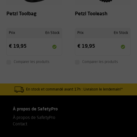
Petzl Toolbag
Petzl Tooleash
Prix
En Stock
Prix
En Stock
€ 19,95
€ 19,95
Comparer les produits
Comparer les produits
En stock et commandé avant 17h : Livraison le lendemain!*
À propos de SafetyPro
À propos de SafetyPro
Contact