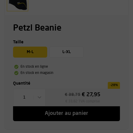
Petzl Beanie
Taille
M-L
L-XL
En stock en ligne
En stock en magasin
Quantité
-28%
€ 27,95
€ 38,75
1
€ 33,82 TVA comprise
Ajouter au panier