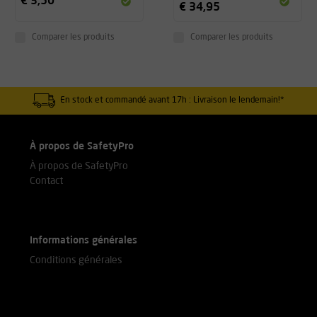
€ 3,50
€ 34,95
Comparer les produits
Comparer les produits
En stock et commandé avant 17h : Livraison le lendemain!*
À propos de SafetyPro
À propos de SafetyPro
Contact
Informations générales
Conditions générales